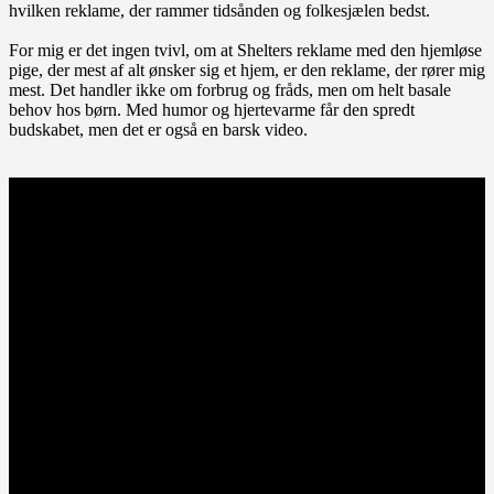
hvilken reklame, der rammer tidsånden og folkesjælen bedst.
For mig er det ingen tvivl, om at Shelters reklame med den hjemløse
pige, der mest af alt ønsker sig et hjem, er den reklame, der rører mig
mest. Det handler ikke om forbrug og fråds, men om helt basale
behov hos børn. Med humor og hjertevarme får den spredt
budskabet, men det er også en barsk video.