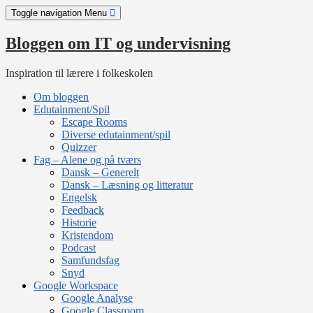
Skip
Toggle navigation
Menu
to
content
Bloggen om IT og undervisning
Inspiration til lærere i folkeskolen
Om bloggen
Edutainment/Spil
Escape Rooms
Diverse edutainment/spil
Quizzer
Fag – Alene og på tværs
Dansk – Generelt
Dansk – Læsning og litteratur
Engelsk
Feedback
Historie
Kristendom
Podcast
Samfundsfag
Snyd
Google Workspace
Google Analyse
Google Classroom