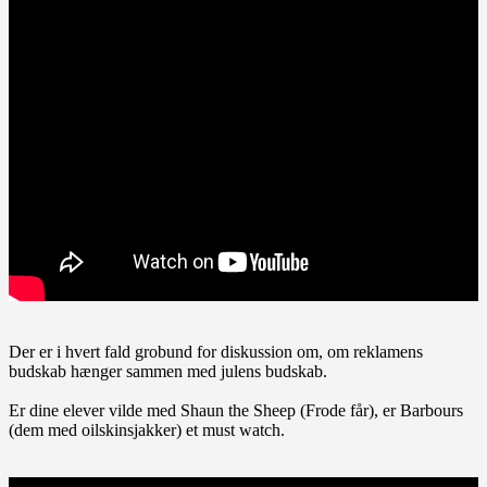
Der er i hvert fald grobund for diskussion om, om reklamens
budskab hænger sammen med julens budskab.
Er dine elever vilde med Shaun the Sheep (Frode får), er Barbours
(dem med oilskinsjakker) et must watch.