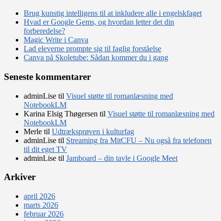
Brug kunstig intelligens til at inkludere alle i engelskfaget
Hvad er Google Gems, og hvordan letter det din
forberedelse?
Magic Write i Canva
Lad eleverne prompte sig til faglig forståelse
Canva på Skoletube: Sådan kommer du i gang
Seneste kommentarer
adminLise
til
Visuel støtte til romanlæsning med
NotebookLM
Karina Elsig Thøgersen
til
Visuel støtte til romanlæsning med
NotebookLM
Merle
til
Udtræksprøven i kulturfag
adminLise
til
Streaming fra MitCFU – Nu også fra telefonen
til dit eget TV
adminLise
til
Jamboard – din tavle i Google Meet
Arkiver
april 2026
marts 2026
februar 2026