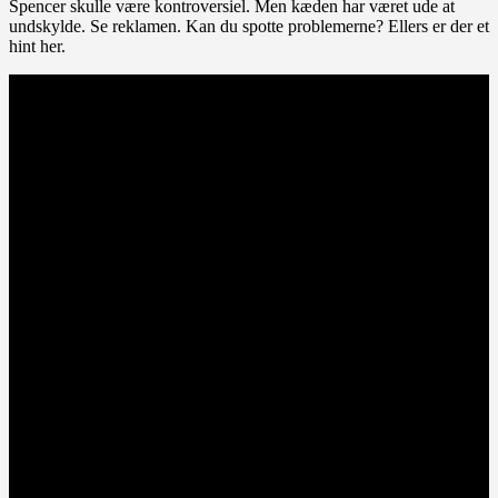
Spencer skulle være kontroversiel. Men kæden har været ude at
undskylde. Se reklamen. Kan du spotte problemerne? Ellers er der et
hint her.