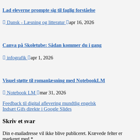
Lad eleverne prompte sig til faglig forståelse
Dansk - Læsning og litteratur
apr 16, 2026
Canva på Skoletube: Sådan kommer du i gang
infografik
apr 1, 2026
Visuel støtte til romanlæsning med NotebookLM
Notebook LM
mar 31, 2026
Indlægsnavigation
Feedback til digital aflevering mundtlig engelsk
Indsæt Gifs direkte i Google Slides
Skriv et svar
Din e-mailadresse vil ikke blive publiceret.
Krævede felter er
markeret med
*