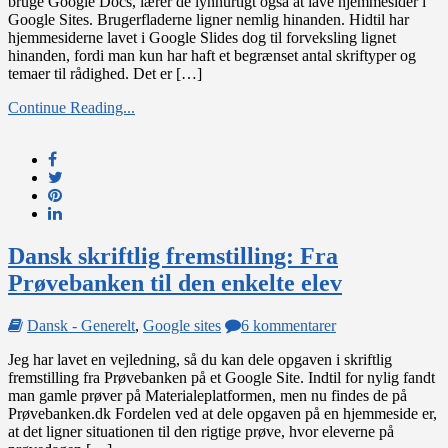
bruge Google Docs, lærer de lynhurtigt også at lave hjemmesider i
i
Google Sites. Brugerfladerne ligner nemlig hinanden. Hidtil har
Google
hjemmesiderne lavet i Google Slides dog til forveksling lignet
Sites
hinanden, fordi man kun har haft et begrænset antal skriftyper og
temaer til rådighed. Det er […]
Continue Reading...
Dansk skriftlig fremstilling: Fra
Prøvebanken til den enkelte elev
til
Dansk - Generelt
,
Google sites
6 kommentarer
Dansk
Jeg har lavet en vejledning, så du kan dele opgaven i skriftlig
skriftlig
fremstilling fra Prøvebanken på et Google Site. Indtil for nylig fandt
fremstilling:
man gamle prøver på Materialeplatformen, men nu findes de på
Fra
Prøvebanken.dk Fordelen ved at dele opgaven på en hjemmeside er,
Prøvebanken
at det ligner situationen til den rigtige prøve, hvor eleverne på
til