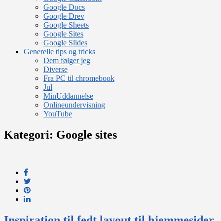
Google Docs
Google Drev
Google Sheets
Google Sites
Google Slides
Generelle tips og tricks
Dem følger jeg
Diverse
Fra PC til chromebook
Jul
MinUddannelse
Onlineundervisning
YouTube
Kategori:
Google sites
Inspiration til fedt layout til hjemmesider