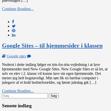
prøvedagen […]
den
enkelte
Continue Reading...
elev
Google Sites – til hjemmesider i klassen
on
Google sites
Google
Nederst i dette indlæg følger en trin-for-trin-vejledning i at lave
Sites
hjemmesider med New Google Sites. New Google Sites er så let, at
–
selv en elev i 2. klasse vil kunne lave sin egen hjemmeside. Det
til
mener jeg helt bogstaveligt. Min søn fik en bærbar computer i
hjemmesider
julegave af et hold bedsteforældre, og første juledag gik […]
i
klassen
Continue Reading...
Søg
efter:
Seneste indlæg