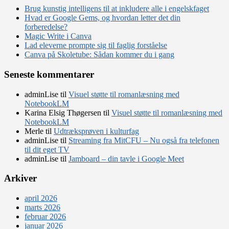
Brug kunstig intelligens til at inkludere alle i engelskfaget
Hvad er Google Gems, og hvordan letter det din
forberedelse?
Magic Write i Canva
Lad eleverne prompte sig til faglig forståelse
Canva på Skoletube: Sådan kommer du i gang
Seneste kommentarer
adminLise
til
Visuel støtte til romanlæsning med
NotebookLM
Karina Elsig Thøgersen
til
Visuel støtte til romanlæsning med
NotebookLM
Merle
til
Udtræksprøven i kulturfag
adminLise
til
Streaming fra MitCFU – Nu også fra telefonen
til dit eget TV
adminLise
til
Jamboard – din tavle i Google Meet
Arkiver
april 2026
marts 2026
februar 2026
januar 2026