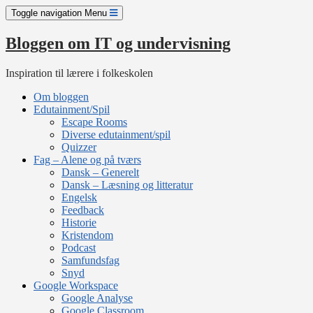
Skip
Toggle navigation
Menu
to
content
Bloggen om IT og undervisning
Inspiration til lærere i folkeskolen
Om bloggen
Edutainment/Spil
Escape Rooms
Diverse edutainment/spil
Quizzer
Fag – Alene og på tværs
Dansk – Generelt
Dansk – Læsning og litteratur
Engelsk
Feedback
Historie
Kristendom
Podcast
Samfundsfag
Snyd
Google Workspace
Google Analyse
Google Classroom