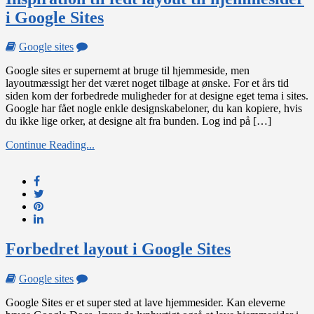
i Google Sites
on
Google sites
Inspiration
Google sites er supernemt at bruge til hjemmeside, men
til
layoutmæssigt her det været noget tilbage at ønske. For et års tid
fedt
siden kom der forbedrede muligheder for at designe eget tema i sites.
layout
Google har fået nogle enkle designskabeloner, du kan kopiere, hvis
til
du ikke lige orker, at designe alt fra bunden. Log ind på […]
hjemmesider
i
Continue Reading...
Google
Sites
Forbedret layout i Google Sites
on
Google sites
Forbedret
Google Sites er et super sted at lave hjemmesider. Kan eleverne
layout