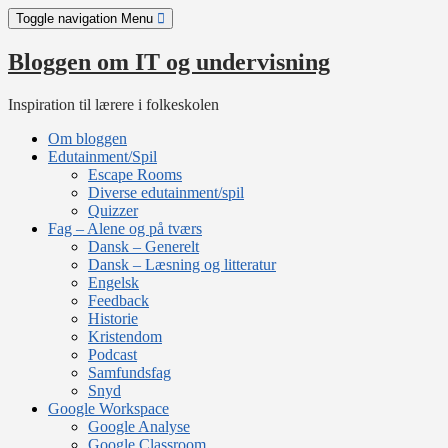
Skip
Toggle navigation
Menu
to
content
Bloggen om IT og undervisning
Inspiration til lærere i folkeskolen
Om bloggen
Edutainment/Spil
Escape Rooms
Diverse edutainment/spil
Quizzer
Fag – Alene og på tværs
Dansk – Generelt
Dansk – Læsning og litteratur
Engelsk
Feedback
Historie
Kristendom
Podcast
Samfundsfag
Snyd
Google Workspace
Google Analyse
Google Classroom