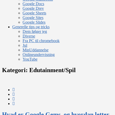
Google Docs
Google Drev
Google Sheets
Google Sites
Google Slides
Generelle tips og tricks
Dem følger jeg
Diverse
Fra PC til chromebook
Jul
MinUddannelse
Onlineundervisning
YouTube
Kategori:
Edutainment/Spil
Hvad er Google Gems, og hvordan letter