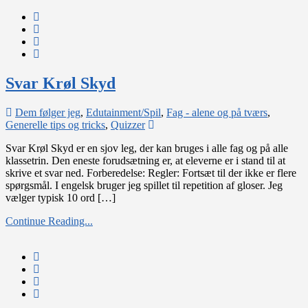
Svar Krøl Skyd
Dem følger jeg
,
Edutainment/Spil
,
Fag - alene og på tværs
,
on
Generelle tips og tricks
,
Quizzer
Svar
Svar Krøl Skyd er en sjov leg, der kan bruges i alle fag og på alle
Krøl
klassetrin. Den eneste forudsætning er, at eleverne er i stand til at
Skyd
skrive et svar ned. Forberedelse: Regler: Fortsæt til der ikke er flere
spørgsmål. I engelsk bruger jeg spillet til repetition af gloser. Jeg
vælger typisk 10 ord […]
Continue Reading...