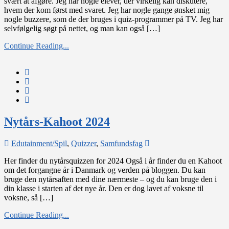
svært at afgøre. Jeg har nogle elever, der virkelig kan diskutere,
egentlig
hvem der kom først med svaret. Jeg har nogle gange ønsket mig
først?
nogle buzzere, som de der bruges i quiz-programmer på TV. Jeg har
selvfølgelig søgt på nettet, og man kan også […]
Continue Reading...
Nytårs-Kahoot 2024
on
Edutainment/Spil
,
Quizzer
,
Samfundsfag
Nytårs-
Her finder du nytårsquizzen for 2024 Også i år finder du en Kahoot
Kahoot
om det forgangne år i Danmark og verden på bloggen. Du kan
2024
bruge den nytårsaften med dine nærmeste – og du kan bruge den i
din klasse i starten af det nye år. Den er dog lavet af voksne til
voksne, så […]
Continue Reading...