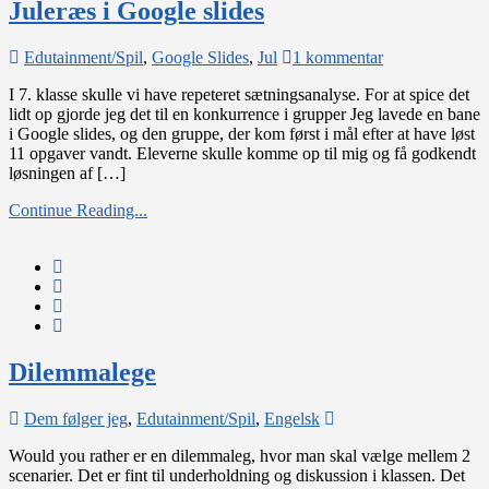
Juleræs i Google slides
til
Edutainment/Spil
,
Google Slides
,
Jul
1 kommentar
Juleræs
I 7. klasse skulle vi have repeteret sætningsanalyse. For at spice det
i
lidt op gjorde jeg det til en konkurrence i grupper Jeg lavede en bane
Google
i Google slides, og den gruppe, der kom først i mål efter at have løst
slides
11 opgaver vandt. Eleverne skulle komme op til mig og få godkendt
løsningen af […]
Continue Reading...
Dilemmalege
on
Dem følger jeg
,
Edutainment/Spil
,
Engelsk
Dilemmalege
Would you rather er en dilemmaleg, hvor man skal vælge mellem 2
scenarier. Det er fint til underholdning og diskussion i klassen. Det