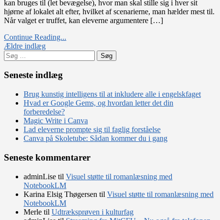
kan bruges til (let bevægelse), hvor man skal stille sig i hver sit
hjørne af lokalet alt efter, hvilket af scenarierne, man hælder mest til.
Når valget er truffet, kan eleverne argumentere […]
Continue Reading...
Navigation
Ældre indlæg
Søg
til
efter:
indlæg
Seneste indlæg
Brug kunstig intelligens til at inkludere alle i engelskfaget
Hvad er Google Gems, og hvordan letter det din
forberedelse?
Magic Write i Canva
Lad eleverne prompte sig til faglig forståelse
Canva på Skoletube: Sådan kommer du i gang
Seneste kommentarer
adminLise
til
Visuel støtte til romanlæsning med
NotebookLM
Karina Elsig Thøgersen
til
Visuel støtte til romanlæsning med
NotebookLM
Merle
til
Udtræksprøven i kulturfag