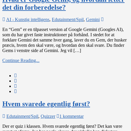
det din forberedelse?
on
AI - Kunstig intelligens
,
Edutainment/Spil
,
Gemini
Hvad
En “Gem” er en tilpasset version af Google Gemini (Googles AI),
er
som du har givet faste instruktioner på forhånd. I stedet for at
Google
forklare Gemini det samme hver gang, laver du en Gem, der husker
Gems,
præcis, hvem den skal være, og hvordan den skal svare. Du finder
og
Gems i venstre side af Gemini. Jeg vil […]
hvordan
letter
Continue Reading...
det
din
forberedelse?
Hvem svarede egentlig først?
til
Edutainment/Spil
,
Quizzer
1 kommentar
Hvem
Der er quiz i klassen. Hvem svarede egentlig først? Det kan være
svarede