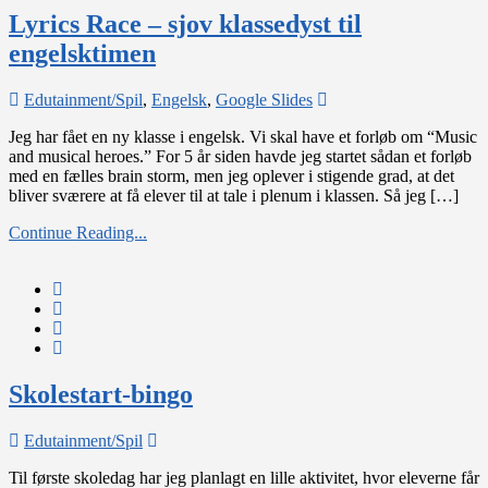
Lyrics Race – sjov klassedyst til
engelsktimen
on
Edutainment/Spil
,
Engelsk
,
Google Slides
Lyrics
Jeg har fået en ny klasse i engelsk. Vi skal have et forløb om “Music
Race
and musical heroes.” For 5 år siden havde jeg startet sådan et forløb
–
med en fælles brain storm, men jeg oplever i stigende grad, at det
sjov
bliver sværere at få elever til at tale i plenum i klassen. Så jeg […]
klassedyst
til
Continue Reading...
engelsktimen
Skolestart-bingo
on
Edutainment/Spil
Skolestart-
Til første skoledag har jeg planlagt en lille aktivitet, hvor eleverne får
bingo