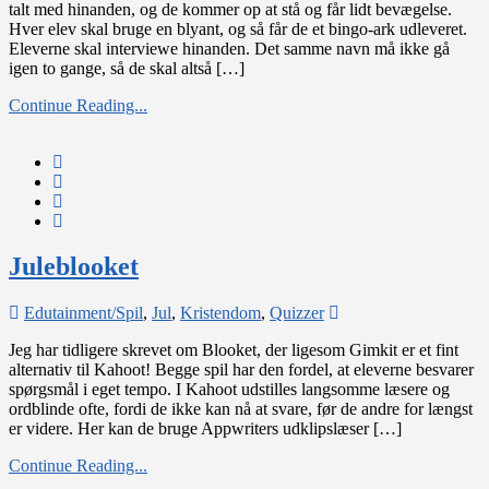
talt med hinanden, og de kommer op at stå og får lidt bevægelse.
Hver elev skal bruge en blyant, og så får de et bingo-ark udleveret.
Eleverne skal interviewe hinanden. Det samme navn må ikke gå
igen to gange, så de skal altså […]
Continue Reading...
Juleblooket
on
Edutainment/Spil
,
Jul
,
Kristendom
,
Quizzer
Juleblooket
Jeg har tidligere skrevet om Blooket, der ligesom Gimkit er et fint
alternativ til Kahoot! Begge spil har den fordel, at eleverne besvarer
spørgsmål i eget tempo. I Kahoot udstilles langsomme læsere og
ordblinde ofte, fordi de ikke kan nå at svare, før de andre for længst
er videre. Her kan de bruge Appwriters udklipslæser […]
Continue Reading...