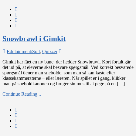
Snowbrawl i Gimkit
on
Edutainment/Spil
,
Quizzer
Snowbrawl
Gimkit har fået en ny bane, der hedder Snowbrawl. Kort fortalt går
i
det ud på, at eleverne skal besvare spørgsmål. Ved korrekt besvarede
Gimkit
spørgsmål tjener man snebolde, som man så kan kaste efter
klassekammeraterne – eller læreren. Når spillet er i gang, klikker
man på sneboldkanonen og bruger sin mus til at pege på en […]
Continue Reading...