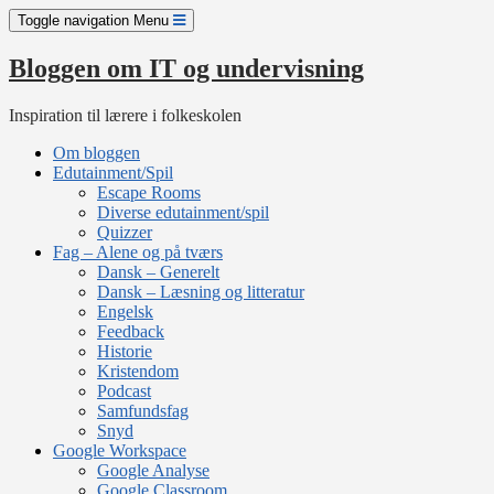
Skip
Toggle navigation
Menu
to
content
Bloggen om IT og undervisning
Inspiration til lærere i folkeskolen
Om bloggen
Edutainment/Spil
Escape Rooms
Diverse edutainment/spil
Quizzer
Fag – Alene og på tværs
Dansk – Generelt
Dansk – Læsning og litteratur
Engelsk
Feedback
Historie
Kristendom
Podcast
Samfundsfag
Snyd
Google Workspace
Google Analyse
Google Classroom