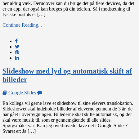
her aldrig væk. Derudover kan du bruge det på flere devices, da det
dine
er en app, der også kan bruges på din telefon. Så i modsætning til
digitale
fysiske post its er […]
post
it
Continue Reading...
noter
Slideshow med lyd og automatisk skift af
billeder
on
Google Slides
Slideshow
En kollega vil gerne lave et slideshow til sine elevers translokation.
med
Slideshowet skal indeholde billeder af eleverne gennem de 3 år, de
lyd
har gået i overbygningen. Billederne skal skifte automatisk, og der
og
skal være musik til, som er gennemgående til alle slides.
automatisk
Spørgsmålet var: Kan jeg overhovedet lave det i Google Slides?
skift
Svaret er: Ja […]
af
billeder