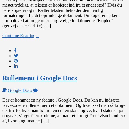
tekst
meget tydeligt, at teksten er kopieret ind fra et andet sted? Hvis du
uden
bare kopierer og indsætter teksten, beholder den nemlig
formatering
formateringen fra det oprindelige dokument. Du kopierer sikkert
normalt ved at bruge musen og vælge funktionerne “Kopier”
(genvejstaster Ctrl +c) […]
Continue Reading...
Rullemenu i Google Docs
on
Google Docs
Rullemenu
Der er kommet en ny feature i Google Docs. Du kan nu indsætte
i
farvekodede rullemenuer i et dokument. Og hvad skal man så bruge
Google
det til? Jo, hvis man fx i rullemenuen skal angive, hvad status er på
Docs
opgaver, så gør farvekoderne, at man ret hurtigt får et visuelt indtryk
af, hvor langt man er […]