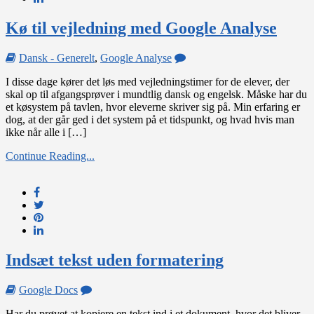
Kø til vejledning med Google Analyse
on
Dansk - Generelt
,
Google Analyse
Kø
I disse dage kører det løs med vejledningstimer for de elever, der
til
skal op til afgangsprøver i mundtlig dansk og engelsk. Måske har du
vejledning
et køsystem på tavlen, hvor eleverne skriver sig på. Min erfaring er
med
dog, at der går ged i det system på et tidspunkt, og hvad hvis man
Google
ikke når alle i […]
Analyse
Continue Reading...
Indsæt tekst uden formatering
on
Google Docs
Indsæt
Har du prøvet at kopiere en tekst ind i et dokument, hvor det bliver