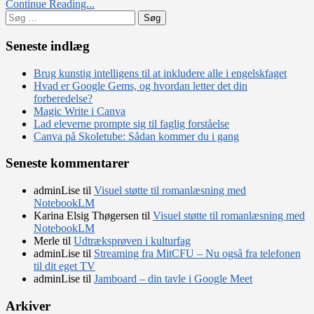
Continue Reading...
Søg
efter:
Seneste indlæg
Brug kunstig intelligens til at inkludere alle i engelskfaget
Hvad er Google Gems, og hvordan letter det din
forberedelse?
Magic Write i Canva
Lad eleverne prompte sig til faglig forståelse
Canva på Skoletube: Sådan kommer du i gang
Seneste kommentarer
adminLise
til
Visuel støtte til romanlæsning med
NotebookLM
Karina Elsig Thøgersen
til
Visuel støtte til romanlæsning med
NotebookLM
Merle
til
Udtræksprøven i kulturfag
adminLise
til
Streaming fra MitCFU – Nu også fra telefonen
til dit eget TV
adminLise
til
Jamboard – din tavle i Google Meet
Arkiver