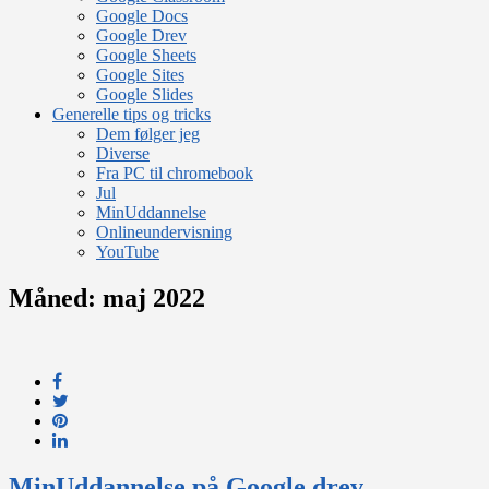
Google Docs
Google Drev
Google Sheets
Google Sites
Google Slides
Generelle tips og tricks
Dem følger jeg
Diverse
Fra PC til chromebook
Jul
MinUddannelse
Onlineundervisning
YouTube
Måned:
maj 2022
MinUddannelse på Google drev