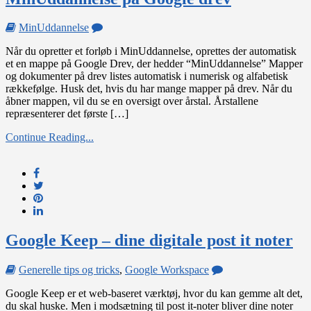
on
MinUddannelse
MinUddannelse
Når du opretter et forløb i MinUddannelse, oprettes der automatisk
på
et en mappe på Google Drev, der hedder “MinUddannelse” Mapper
Google
og dokumenter på drev listes automatisk i numerisk og alfabetisk
drev
rækkefølge. Husk det, hvis du har mange mapper på drev. Når du
åbner mappen, vil du se en oversigt over årstal. Årstallene
repræsenterer det første […]
Continue Reading...
Google Keep – dine digitale post it noter
on
Generelle tips og tricks
,
Google Workspace
Google
Google Keep er et web-baseret værktøj, hvor du kan gemme alt det,
Keep
du skal huske. Men i modsætning til post it-noter bliver dine noter
–