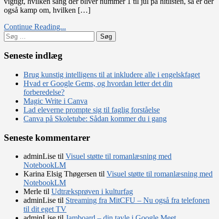
vigtigt, hvilken sang der bliver nummer 1 til jul på hitlisten, så er der
det
også kamp om, hvilken […]
allerede….
Continue Reading...
Søg
efter:
Seneste indlæg
Brug kunstig intelligens til at inkludere alle i engelskfaget
Hvad er Google Gems, og hvordan letter det din
forberedelse?
Magic Write i Canva
Lad eleverne prompte sig til faglig forståelse
Canva på Skoletube: Sådan kommer du i gang
Seneste kommentarer
adminLise
til
Visuel støtte til romanlæsning med
NotebookLM
Karina Elsig Thøgersen
til
Visuel støtte til romanlæsning med
NotebookLM
Merle
til
Udtræksprøven i kulturfag
adminLise
til
Streaming fra MitCFU – Nu også fra telefonen
til dit eget TV
adminLise
til
Jamboard – din tavle i Google Meet