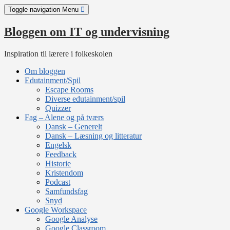
Skip
Toggle navigation
Menu
to
content
Bloggen om IT og undervisning
Inspiration til lærere i folkeskolen
Om bloggen
Edutainment/Spil
Escape Rooms
Diverse edutainment/spil
Quizzer
Fag – Alene og på tværs
Dansk – Generelt
Dansk – Læsning og litteratur
Engelsk
Feedback
Historie
Kristendom
Podcast
Samfundsfag
Snyd
Google Workspace
Google Analyse
Google Classroom