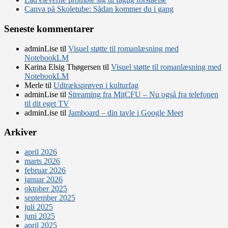
Canva på Skoletube: Sådan kommer du i gang
Seneste kommentarer
adminLise
til
Visuel støtte til romanlæsning med
NotebookLM
Karina Elsig Thøgersen
til
Visuel støtte til romanlæsning med
NotebookLM
Merle
til
Udtræksprøven i kulturfag
adminLise
til
Streaming fra MitCFU – Nu også fra telefonen
til dit eget TV
adminLise
til
Jamboard – din tavle i Google Meet
Arkiver
april 2026
marts 2026
februar 2026
januar 2026
oktober 2025
september 2025
juli 2025
juni 2025
april 2025