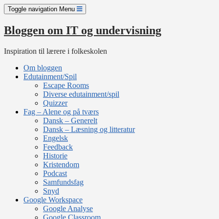
Skip
Toggle navigation
Menu
to
content
Bloggen om IT og undervisning
Inspiration til lærere i folkeskolen
Om bloggen
Edutainment/Spil
Escape Rooms
Diverse edutainment/spil
Quizzer
Fag – Alene og på tværs
Dansk – Generelt
Dansk – Læsning og litteratur
Engelsk
Feedback
Historie
Kristendom
Podcast
Samfundsfag
Snyd
Google Workspace
Google Analyse
Google Classroom