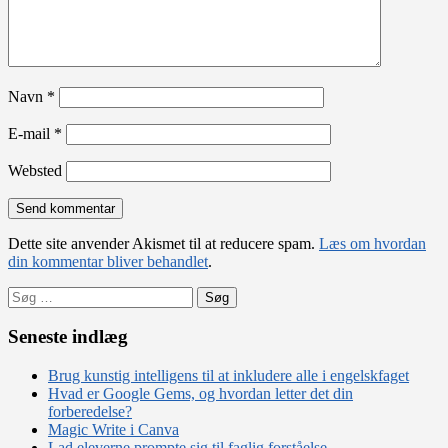
Navn
*
E-mail
*
Websted
Dette site anvender Akismet til at reducere spam.
Læs om hvordan
din kommentar bliver behandlet
.
Søg
efter:
Seneste indlæg
Brug kunstig intelligens til at inkludere alle i engelskfaget
Hvad er Google Gems, og hvordan letter det din
forberedelse?
Magic Write i Canva
Lad eleverne prompte sig til faglig forståelse