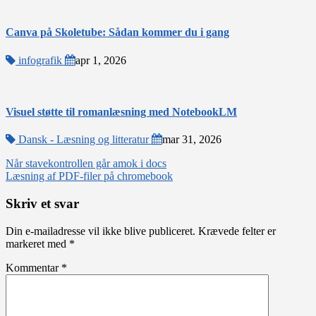
Canva på Skoletube: Sådan kommer du i gang
infografik
apr 1, 2026
Visuel støtte til romanlæsning med NotebookLM
Dansk - Læsning og litteratur
mar 31, 2026
Indlægsnavigation
Når stavekontrollen går amok i docs
Læsning af PDF-filer på chromebook
Skriv et svar
Din e-mailadresse vil ikke blive publiceret.
Krævede felter er
markeret med
*
Kommentar
*