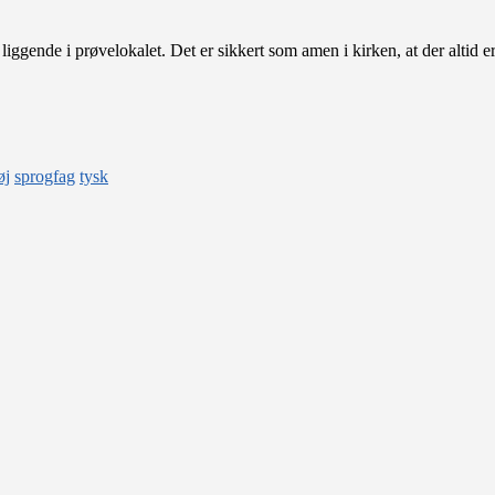
iggende i prøvelokalet. Det er sikkert som amen i kirken, at der altid er 
øj
sprogfag
tysk