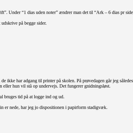
ft”. Under “1 dias uden noter” ændrer man det til “Ark – 6 dias pr side
udskrive på begge sider.
a de ikke har adgang til printer på skolen. På prøvedagen går jeg såle
eller hun vil stå op undervejs. Det fungerer gnidningsløst.
l bruges tid på at logge ind og ud.
in er nede, har jeg jo dispositionen i papirform stadigvæk.