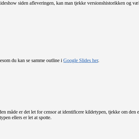
t slideshow siden afleveringen, kan man tjekke versionshistorikken og væl
igesom du kan se samme outline i
Google Slides her
.
den måde er det let for censor at identificere kildetypen, tjekke om de
pen ellers er let at spotte.