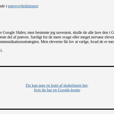
ende i
prøvevejledningen
:
r Google Slides; men bestemte jeg suverænt, skulle de alle lave den i G
 første del af prøven. Særligt for de mere svage eller meget nervøse ele
 kommunikationsstrategien. Men eleverne får lov at vælge, hvad de er me
i.
Du kan tage en kopi af skabelonen her,
hvis du har en Google-konto