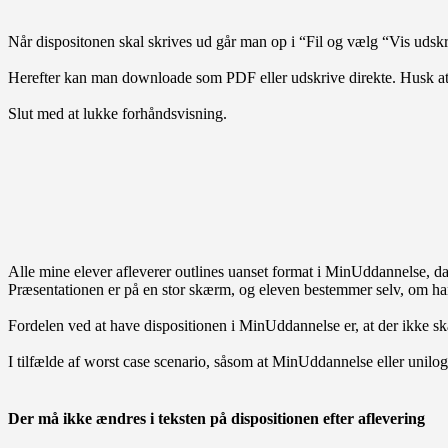
Når dispositonen skal skrives ud går man op i “Fil og vælg “Vis udskri
Herefter kan man downloade som PDF eller udskrive direkte. Husk at 
Slut med at lukke forhåndsvisning.
Alle mine elever afleverer outlines uanset format i MinUddannelse, d
Præsentationen er på en stor skærm, og eleven bestemmer selv, om han 
Fordelen ved at have dispositionen i MinUddannelse er, at der ikke ska
I tilfælde af worst case scenario, såsom at MinUddannelse eller unilog
Der må ikke ændres i teksten på dispositionen efter aflevering