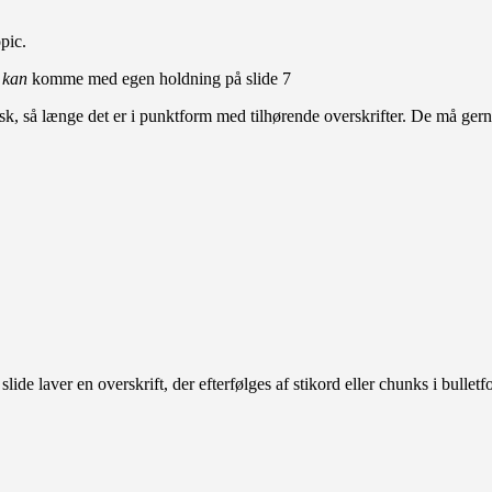
pic.
e
kan
komme med egen holdning på slide 7
lsk, så længe det er i punktform med tilhørende overskrifter. De må gerne
 slide laver en overskrift, der efterfølges af stikord eller chunks i bulle