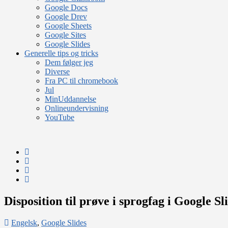
Google Docs
Google Drev
Google Sheets
Google Sites
Google Slides
Generelle tips og tricks
Dem følger jeg
Diverse
Fra PC til chromebook
Jul
MinUddannelse
Onlineundervisning
YouTube
Disposition til prøve i sprogfag i Google Sl
Engelsk
,
Google Slides