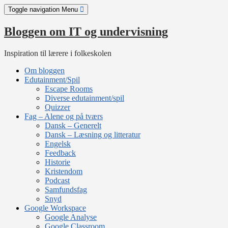
Skip
Toggle navigation
Menu
to
content
Bloggen om IT og undervisning
Inspiration til lærere i folkeskolen
Om bloggen
Edutainment/Spil
Escape Rooms
Diverse edutainment/spil
Quizzer
Fag – Alene og på tværs
Dansk – Generelt
Dansk – Læsning og litteratur
Engelsk
Feedback
Historie
Kristendom
Podcast
Samfundsfag
Snyd
Google Workspace
Google Analyse
Google Classroom