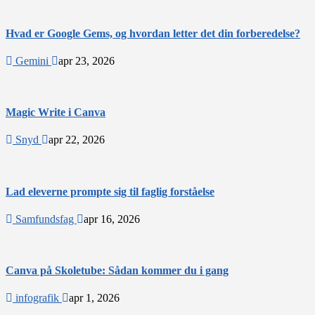
Hvad er Google Gems, og hvordan letter det din forberedelse?
Gemini
apr 23, 2026
Magic Write i Canva
Snyd
apr 22, 2026
Lad eleverne prompte sig til faglig forståelse
Samfundsfag
apr 16, 2026
Canva på Skoletube: Sådan kommer du i gang
infografik
apr 1, 2026