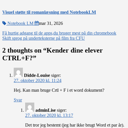
Visuel støtte til romanlæsning med NotebookLM
Notebook LM
mar 31, 2026
Indlægsnavigation
Få hurtig adgang til de apps,du bruger mest på din chromebook
Skift sprog på underteksterne på film fra CFU
2 thoughts on “
Kender dine elever
CTRL+F?
”
Didde-Louise
siger:
27. oktober 2020 kl. 11:24
Hej. Kan man bruge Crtl + F i et word dokument?
Svar
adminLise
siger:
27. oktober 2020 kl. 13:17
Det tror jeg bestemt (jeg har ikke brugt Word et par år).