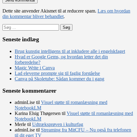
Dette site anvender Akismet til at reducere spam.
Læs om hvordan
din kommentar bliver behandlet
.
Søg
efter:
Seneste indlæg
Brug kunstig intelligens til at inkludere alle i engelskfaget
Hvad er Google Gems, og hvordan letter det din
forberedelse?
Magic Write i Canva
Lad eleverne prompte sig til faglig forståelse
Canva på Skoletube: Sådan kommer du i gang
Seneste kommentarer
adminLise
til
Visuel støtte til romanlæsning med
NotebookLM
Karina Elsig Thøgersen
til
Visuel støtte til romanlæsning med
NotebookLM
Merle
til
Udtræksprøven i kulturfag
adminLise
til
Streaming fra MitCFU – Nu også fra telefonen
til dit eget TV