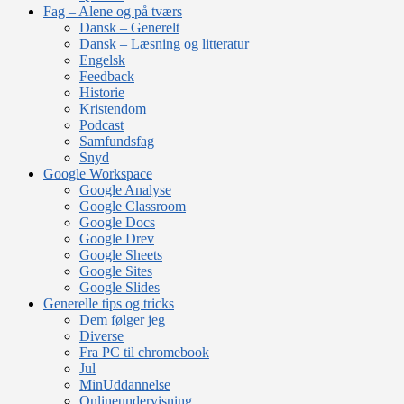
Fag – Alene og på tværs
Dansk – Generelt
Dansk – Læsning og litteratur
Engelsk
Feedback
Historie
Kristendom
Podcast
Samfundsfag
Snyd
Google Workspace
Google Analyse
Google Classroom
Google Docs
Google Drev
Google Sheets
Google Sites
Google Slides
Generelle tips og tricks
Dem følger jeg
Diverse
Fra PC til chromebook
Jul
MinUddannelse
Onlineundervisning