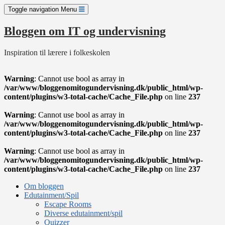
Skip
Toggle navigation
Menu
to
content
Bloggen om IT og undervisning
Inspiration til lærere i folkeskolen
Warning
: Cannot use bool as array in
/var/www/bloggenomitogundervisning.dk/public_html/wp-
content/plugins/w3-total-cache/Cache_File.php
on line
237
Warning
: Cannot use bool as array in
/var/www/bloggenomitogundervisning.dk/public_html/wp-
content/plugins/w3-total-cache/Cache_File.php
on line
237
Warning
: Cannot use bool as array in
/var/www/bloggenomitogundervisning.dk/public_html/wp-
content/plugins/w3-total-cache/Cache_File.php
on line
237
Om bloggen
Edutainment/Spil
Escape Rooms
Diverse edutainment/spil
Quizzer