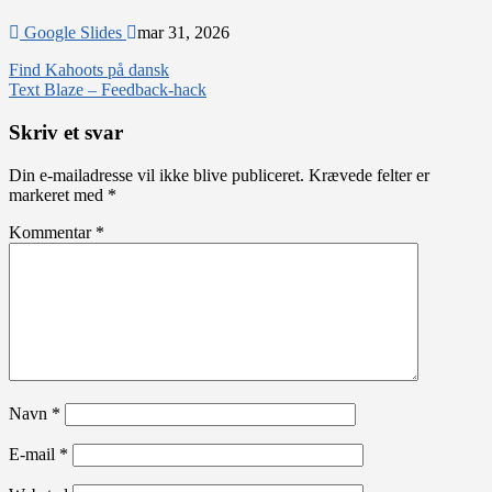
Google Slides
mar 31, 2026
Indlægsnavigation
Find Kahoots på dansk
Text Blaze – Feedback-hack
Skriv et svar
Din e-mailadresse vil ikke blive publiceret.
Krævede felter er
markeret med
*
Kommentar
*
Navn
*
E-mail
*