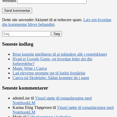
Websted
Dette site anvender Akismet til at reducere spam.
Læs om hvordan
din kommentar bliver behandlet
.
Søg
efter:
Seneste indlæg
Brug kunstig intelligens til at inkludere alle i engelskfaget
Hvad er Google Gems, og hvordan letter det din
forberedelse?
Magic Write i Canva
Lad eleverne prompte sig til faglig forståelse
Canva på Skoletube: Sådan kommer du i gang
Seneste kommentarer
adminLise
til
Visuel støtte til romanlæsning med
NotebookLM
Karina Elsig Thøgersen
til
Visuel støtte til romanlæsning med
NotebookLM
Merle
til
Udtræksprøven i kulturfag