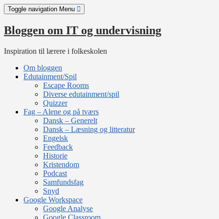
Skip
Toggle navigation
Menu
to
content
Bloggen om IT og undervisning
Inspiration til lærere i folkeskolen
Om bloggen
Edutainment/Spil
Escape Rooms
Diverse edutainment/spil
Quizzer
Fag – Alene og på tværs
Dansk – Generelt
Dansk – Læsning og litteratur
Engelsk
Feedback
Historie
Kristendom
Podcast
Samfundsfag
Snyd
Google Workspace
Google Analyse
Google Classroom