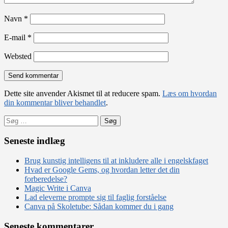
Navn
*
E-mail
*
Websted
Dette site anvender Akismet til at reducere spam.
Læs om hvordan
din kommentar bliver behandlet
.
Søg
efter:
Seneste indlæg
Brug kunstig intelligens til at inkludere alle i engelskfaget
Hvad er Google Gems, og hvordan letter det din
forberedelse?
Magic Write i Canva
Lad eleverne prompte sig til faglig forståelse
Canva på Skoletube: Sådan kommer du i gang
Seneste kommentarer