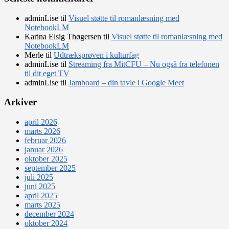
adminLise
til
Visuel støtte til romanlæsning med
NotebookLM
Karina Elsig Thøgersen
til
Visuel støtte til romanlæsning med
NotebookLM
Merle
til
Udtræksprøven i kulturfag
adminLise
til
Streaming fra MitCFU – Nu også fra telefonen
til dit eget TV
adminLise
til
Jamboard – din tavle i Google Meet
Arkiver
april 2026
marts 2026
februar 2026
januar 2026
oktober 2025
september 2025
juli 2025
juni 2025
april 2025
marts 2025
december 2024
oktober 2024