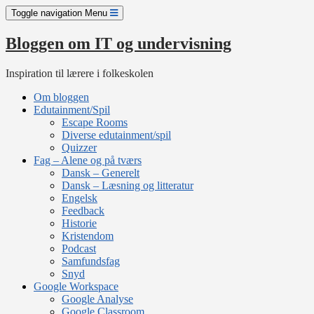
Skip
Toggle navigation
Menu
to
content
Bloggen om IT og undervisning
Inspiration til lærere i folkeskolen
Om bloggen
Edutainment/Spil
Escape Rooms
Diverse edutainment/spil
Quizzer
Fag – Alene og på tværs
Dansk – Generelt
Dansk – Læsning og litteratur
Engelsk
Feedback
Historie
Kristendom
Podcast
Samfundsfag
Snyd
Google Workspace
Google Analyse
Google Classroom