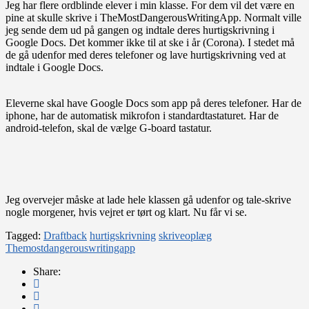
Jeg har flere ordblinde elever i min klasse. For dem vil det være en
pine at skulle skrive i TheMostDangerousWritingApp. Normalt ville
jeg sende dem ud på gangen og indtale deres hurtigskrivning i
Google Docs. Det kommer ikke til at ske i år (Corona). I stedet må
de gå udenfor med deres telefoner og lave hurtigskrivning ved at
indtale i Google Docs.
Eleverne skal have Google Docs som app på deres telefoner. Har de
iphone, har de automatisk mikrofon i standardtastaturet. Har de
android-telefon, skal de vælge G-board tastatur.
Jeg overvejer måske at lade hele klassen gå udenfor og tale-skrive
nogle morgener, hvis vejret er tørt og klart. Nu får vi se.
Tagged:
Draftback
hurtigskrivning
skriveoplæg
Themostdangerouswritingapp
Share: