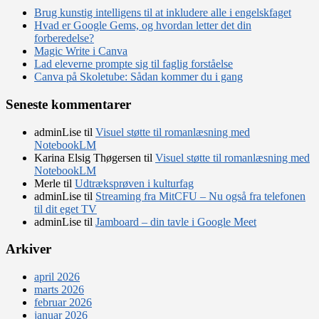
Brug kunstig intelligens til at inkludere alle i engelskfaget
Hvad er Google Gems, og hvordan letter det din
forberedelse?
Magic Write i Canva
Lad eleverne prompte sig til faglig forståelse
Canva på Skoletube: Sådan kommer du i gang
Seneste kommentarer
adminLise
til
Visuel støtte til romanlæsning med
NotebookLM
Karina Elsig Thøgersen
til
Visuel støtte til romanlæsning med
NotebookLM
Merle
til
Udtræksprøven i kulturfag
adminLise
til
Streaming fra MitCFU – Nu også fra telefonen
til dit eget TV
adminLise
til
Jamboard – din tavle i Google Meet
Arkiver
april 2026
marts 2026
februar 2026
januar 2026