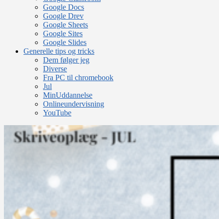
Google Docs
Google Drev
Google Sheets
Google Sites
Google Slides
Generelle tips og tricks
Dem følger jeg
Diverse
Fra PC til chromebook
Jul
MinUddannelse
Onlineundervisning
YouTube