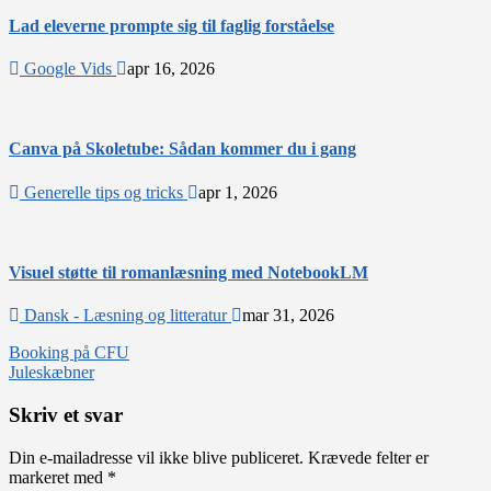
Lad eleverne prompte sig til faglig forståelse
Google Vids
apr 16, 2026
Canva på Skoletube: Sådan kommer du i gang
Generelle tips og tricks
apr 1, 2026
Visuel støtte til romanlæsning med NotebookLM
Dansk - Læsning og litteratur
mar 31, 2026
Indlægsnavigation
Booking på CFU
Juleskæbner
Skriv et svar
Din e-mailadresse vil ikke blive publiceret.
Krævede felter er
markeret med
*