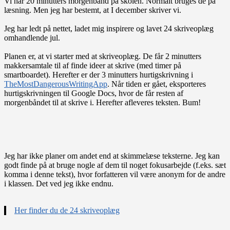
Vi har 20 minutters morgenbånd på skolen. Normalt bruges de på
læsning. Men jeg har bestemt, at I december skriver vi.
Jeg har ledt på nettet, ladet mig inspirere og lavet 24 skriveoplæg
omhandlende jul.
Planen er, at vi starter med at skriveoplæg. De får 2 minutters
makkersamtale til af finde ideer at skrive (med timer på
smartboardet). Herefter er der 3 minutters hurtigskrivning i
TheMostDangerousWritingApp
. Når tiden er gået, eksporteres
hurtigskrivningen til Google Docs, hvor de får resten af
morgenbåndet til at skrive i. Herefter afleveres teksten. Bum!
Jeg har ikke planer om andet end at skimmelæse teksterne. Jeg kan
godt finde på at bruge nogle af dem til noget fokusarbejde (f.eks. sæt
komma i denne tekst), hvor forfatteren vil være anonym for de andre
i klassen. Det ved jeg ikke endnu.
Her finder du de 24 skriveoplæg