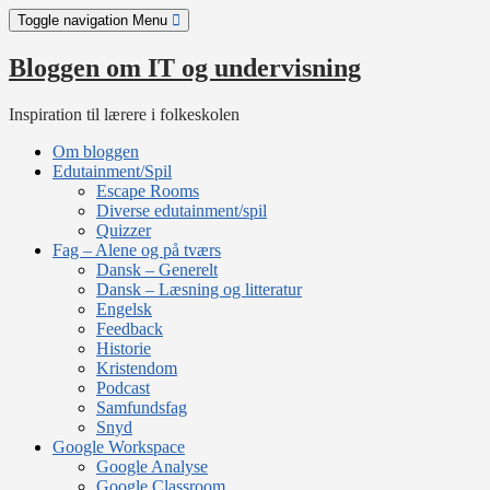
Skip
Toggle navigation
Menu
to
content
Bloggen om IT og undervisning
Inspiration til lærere i folkeskolen
Om bloggen
Edutainment/Spil
Escape Rooms
Diverse edutainment/spil
Quizzer
Fag – Alene og på tværs
Dansk – Generelt
Dansk – Læsning og litteratur
Engelsk
Feedback
Historie
Kristendom
Podcast
Samfundsfag
Snyd
Google Workspace
Google Analyse
Google Classroom