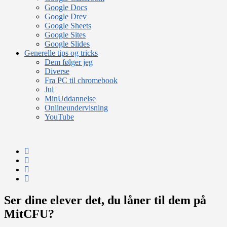
Google Docs
Google Drev
Google Sheets
Google Sites
Google Slides
Generelle tips og tricks
Dem følger jeg
Diverse
Fra PC til chromebook
Jul
MinUddannelse
Onlineundervisning
YouTube
Ser dine elever det, du låner til dem på
MitCFU?