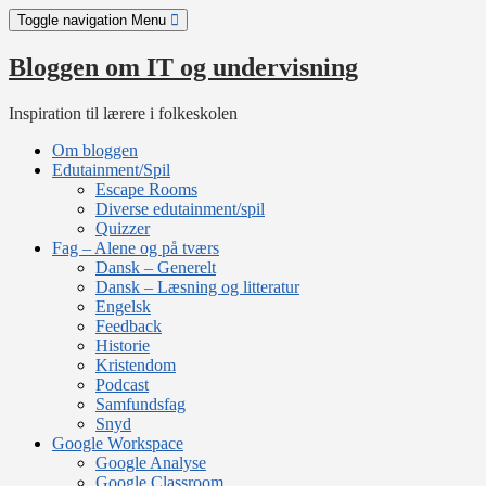
Skip
Toggle navigation
Menu
to
content
Bloggen om IT og undervisning
Inspiration til lærere i folkeskolen
Om bloggen
Edutainment/Spil
Escape Rooms
Diverse edutainment/spil
Quizzer
Fag – Alene og på tværs
Dansk – Generelt
Dansk – Læsning og litteratur
Engelsk
Feedback
Historie
Kristendom
Podcast
Samfundsfag
Snyd
Google Workspace
Google Analyse
Google Classroom