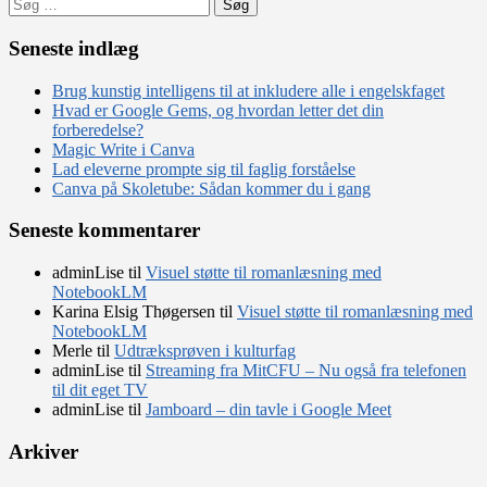
Søg
efter:
Seneste indlæg
Brug kunstig intelligens til at inkludere alle i engelskfaget
Hvad er Google Gems, og hvordan letter det din
forberedelse?
Magic Write i Canva
Lad eleverne prompte sig til faglig forståelse
Canva på Skoletube: Sådan kommer du i gang
Seneste kommentarer
adminLise
til
Visuel støtte til romanlæsning med
NotebookLM
Karina Elsig Thøgersen
til
Visuel støtte til romanlæsning med
NotebookLM
Merle
til
Udtræksprøven i kulturfag
adminLise
til
Streaming fra MitCFU – Nu også fra telefonen
til dit eget TV
adminLise
til
Jamboard – din tavle i Google Meet
Arkiver