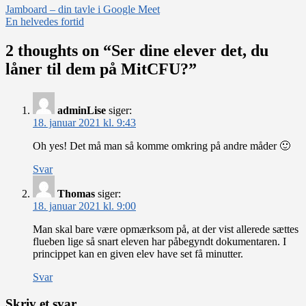
Indlægsnavigation
Jamboard – din tavle i Google Meet
En helvedes fortid
2 thoughts on “
Ser dine elever det, du
låner til dem på MitCFU?
”
adminLise
siger:
18. januar 2021 kl. 9:43
Oh yes! Det må man så komme omkring på andre måder 🙂
Svar
Thomas
siger:
18. januar 2021 kl. 9:00
Man skal bare være opmærksom på, at der vist allerede sættes
flueben lige så snart eleven har påbegyndt dokumentaren. I
princippet kan en given elev have set få minutter.
Svar
Skriv et svar