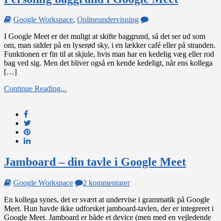
on
Google Workspace
,
Onlineundervisning
Personlig
I Google Meet er det muligt at skifte baggrund, så det ser ud som
baggrund
om, man sidder på en lyserød sky, i en lækker café eller på stranden.
i
Funktionen er fin til at skjule, hvis man har en kedelig væg eller rod
Google
bag ved sig. Men det bliver også en kende kedeligt, når ens kollega
Meet
[…]
Continue Reading...
Jamboard – din tavle i Google Meet
til
Google Workspace
2 kommentarer
Jamboard
En kollega synes, det er svært at undervise i grammatik på Google
–
Meet. Hun havde ikke udforsket jamboard-tavlen, der er integreret i
din
Google Meet. Jamboard er både et device (men med en vejledende
tavle