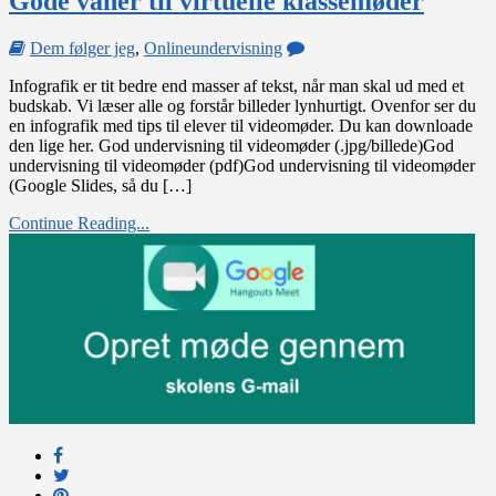
Gode vaner til virtuelle klassemøder
on
Dem følger jeg
,
Onlineundervisning
Gode
Infografik er tit bedre end masser af tekst, når man skal ud med et
vaner
budskab. Vi læser alle og forstår billeder lynhurtigt. Ovenfor ser du
til
en infografik med tips til elever til videomøder. Du kan downloade
virtuelle
den lige her. God undervisning til videomøder (.jpg/billede)God
klassemøder
undervisning til videomøder (pdf)God undervisning til videomøder
(Google Slides, så du […]
Continue Reading...