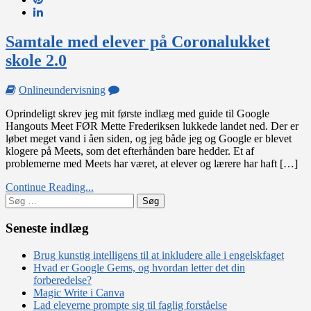
Samtale med elever på Coronalukket
skole 2.0
on
Onlineundervisning
Samtale
Oprindeligt skrev jeg mit første indlæg med guide til Google
med
Hangouts Meet FØR Mette Frederiksen lukkede landet ned. Der er
elever
løbet meget vand i åen siden, og jeg både jeg og Google er blevet
på
klogere på Meets, som det efterhånden bare hedder. Et af
Coronalukket
problemerne med Meets har været, at elever og lærere har haft […]
skole
2.0
Continue Reading...
Søg
efter:
Seneste indlæg
Brug kunstig intelligens til at inkludere alle i engelskfaget
Hvad er Google Gems, og hvordan letter det din
forberedelse?
Magic Write i Canva
Lad eleverne prompte sig til faglig forståelse