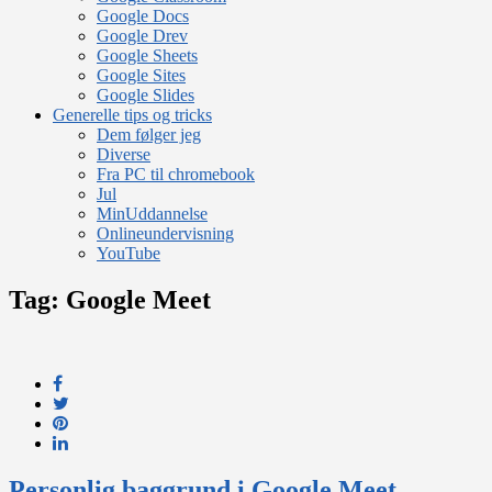
Google Docs
Google Drev
Google Sheets
Google Sites
Google Slides
Generelle tips og tricks
Dem følger jeg
Diverse
Fra PC til chromebook
Jul
MinUddannelse
Onlineundervisning
YouTube
Tag:
Google Meet
Personlig baggrund i Google Meet