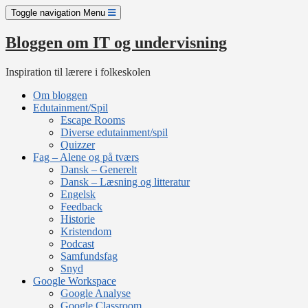
Skip
Toggle navigation
Menu
to
content
Bloggen om IT og undervisning
Inspiration til lærere i folkeskolen
Om bloggen
Edutainment/Spil
Escape Rooms
Diverse edutainment/spil
Quizzer
Fag – Alene og på tværs
Dansk – Generelt
Dansk – Læsning og litteratur
Engelsk
Feedback
Historie
Kristendom
Podcast
Samfundsfag
Snyd
Google Workspace
Google Analyse
Google Classroom