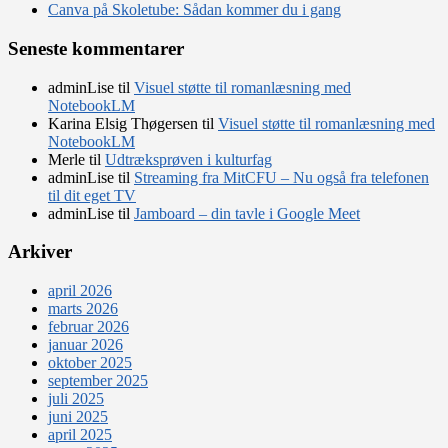
Canva på Skoletube: Sådan kommer du i gang
Seneste kommentarer
adminLise
til
Visuel støtte til romanlæsning med
NotebookLM
Karina Elsig Thøgersen
til
Visuel støtte til romanlæsning med
NotebookLM
Merle
til
Udtræksprøven i kulturfag
adminLise
til
Streaming fra MitCFU – Nu også fra telefonen
til dit eget TV
adminLise
til
Jamboard – din tavle i Google Meet
Arkiver
april 2026
marts 2026
februar 2026
januar 2026
oktober 2025
september 2025
juli 2025
juni 2025
april 2025