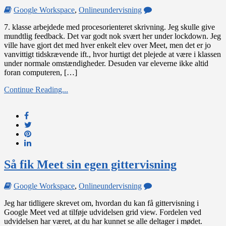
on
Google Workspace
,
Onlineundervisning
Brug
7. klasse arbejdede med procesorienteret skrivning. Jeg skulle give
Google
mundtlig feedback. Det var godt nok svært her under lockdown. Jeg
Meet
ville have gjort det med hver enkelt elev over Meet, men det er jo
til
vanvittigt tidskrævende ift., hvor hurtigt det plejede at være i klassen
skærmoptagelser
under normale omstændigheder. Desuden var eleverne ikke altid
foran computeren, […]
Continue Reading...
Så fik Meet sin egen gittervisning
on
Google Workspace
,
Onlineundervisning
Så
Jeg har tidligere skrevet om, hvordan du kan få gittervisning i
fik
Google Meet ved at tilføje udvidelsen grid view. Fordelen ved
Meet
udvidelsen har været, at du har kunnet se alle deltager i mødet.
sin