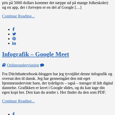
pris på 5000 dollars kommer det næppe ud på mange folkeskoler)
i
og en app, der i forvejen er en del af Google […]
Google
Meet
Continue Reading...
Infografik – Google Meet
on
Onlineundervisning
Infografik
Fra Ditchthattextbook-bloggen har jeg tyvstjålet denne infografik og
–
oversat den til dansk. Jeg har gennemgået den mit eget
Google
hjemmeunderviste barn, der tydeligvis – også – trænger til lidt digital
Meet
dannelse. Grafikken er lavet i Google slides, og du kan tage din
egen kopi her. Den kan du ændre i. Her finder du den som PDF.
Continue Reading...