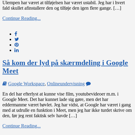
Ulempen har været at tilføjelsen har været ustabil. Jeg har i hvert
egen
fald skullet afinstallere den og tilføje den igen flere gange. […]
gittervisning
Continue Reading...
Så kom der lyd på skærmdeling i Google
Meet
on
Google Workspace
,
Onlineundervisning
Så
En del har efterlyst at kunne vise film, youtubevideoer m.m. i
kom
Google Meet. Det har kunnet lade sig gøre, men det har
der
eddermanme været bøvlet. Jeg har vidst, at Google har været i gang
lyd
med at udrulle en funktion i Meet, men jeg har ikke turdet skrive om
på
den, før jeg rent faktisk selv havde […]
skærmdeling
i
Continue Reading...
Google
Meet