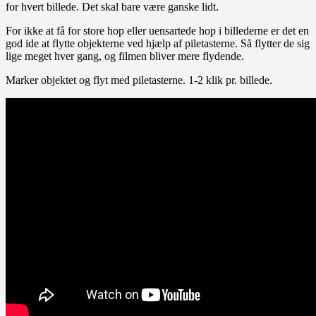
for hvert billede. Det skal bare være ganske lidt.
For ikke at få for store hop eller uensartede hop i billederne er det en
god ide at flytte objekterne ved hjælp af piletasterne. Så flytter de sig
lige meget hver gang, og filmen bliver mere flydende.
Marker objektet og flyt med piletasterne. 1-2 klik pr. billede.