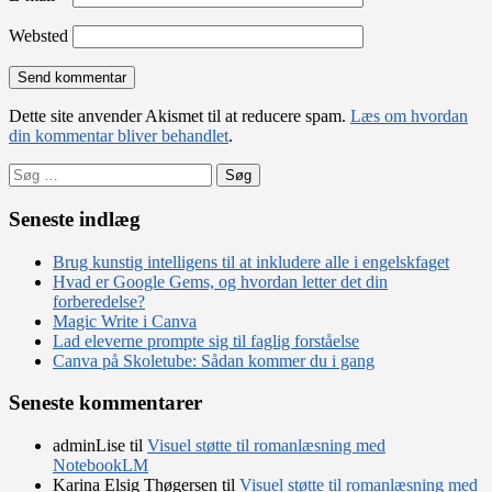
Websted
Dette site anvender Akismet til at reducere spam.
Læs om hvordan
din kommentar bliver behandlet
.
Søg
efter:
Seneste indlæg
Brug kunstig intelligens til at inkludere alle i engelskfaget
Hvad er Google Gems, og hvordan letter det din
forberedelse?
Magic Write i Canva
Lad eleverne prompte sig til faglig forståelse
Canva på Skoletube: Sådan kommer du i gang
Seneste kommentarer
adminLise
til
Visuel støtte til romanlæsning med
NotebookLM
Karina Elsig Thøgersen
til
Visuel støtte til romanlæsning med