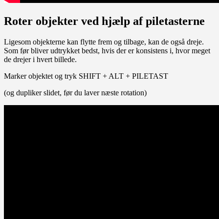
Roter objekter ved hjælp af piletasterne
Ligesom objekterne kan flytte frem og tilbage, kan de også dreje.
Som før bliver udtrykket bedst, hvis der er konsistens i, hvor meget
de drejer i hvert billede.
Marker objektet og tryk SHIFT + ALT + PILETAST
(og dupliker slidet, før du laver næste rotation)