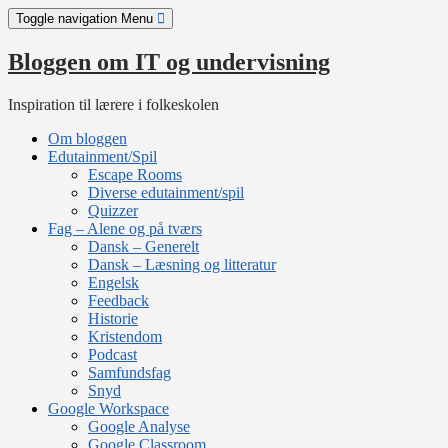
Skip
Toggle navigation
Menu
to
content
Bloggen om IT og undervisning
Inspiration til lærere i folkeskolen
Om bloggen
Edutainment/Spil
Escape Rooms
Diverse edutainment/spil
Quizzer
Fag – Alene og på tværs
Dansk – Generelt
Dansk – Læsning og litteratur
Engelsk
Feedback
Historie
Kristendom
Podcast
Samfundsfag
Snyd
Google Workspace
Google Analyse
Google Classroom