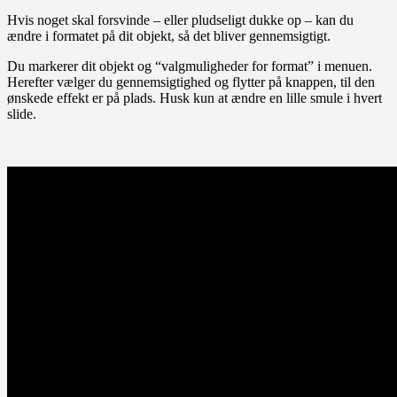
Hvis noget skal forsvinde – eller pludseligt dukke op – kan du
ændre i formatet på dit objekt, så det bliver gennemsigtigt.
Du markerer dit objekt og “valgmuligheder for format” i menuen.
Herefter vælger du gennemsigtighed og flytter på knappen, til den
ønskede effekt er på plads. Husk kun at ændre en lille smule i hvert
slide.