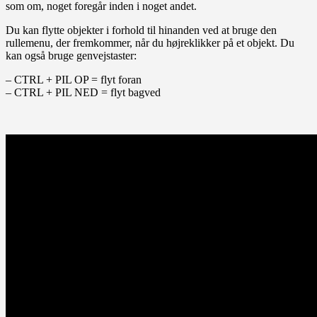
som om, noget foregår inden i noget andet.
Du kan flytte objekter i forhold til hinanden ved at bruge den
rullemenu, der fremkommer, når du højreklikker på et objekt. Du
kan også bruge genvejstaster:
– CTRL + PIL OP = flyt foran
– CTRL + PIL NED = flyt bagved