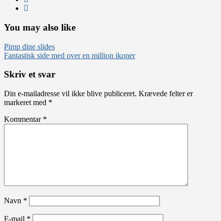
You may also like
Indlægsnavigation
Pimp dine slides
Fantastisk side med over en million ikoner
Skriv et svar
Din e-mailadresse vil ikke blive publiceret.
Krævede felter er
markeret med
*
Kommentar
*
Navn
*
E-mail
*