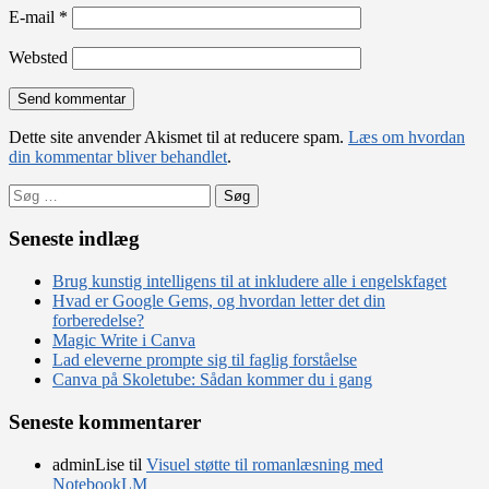
E-mail
*
Websted
Dette site anvender Akismet til at reducere spam.
Læs om hvordan
din kommentar bliver behandlet
.
Søg
efter:
Seneste indlæg
Brug kunstig intelligens til at inkludere alle i engelskfaget
Hvad er Google Gems, og hvordan letter det din
forberedelse?
Magic Write i Canva
Lad eleverne prompte sig til faglig forståelse
Canva på Skoletube: Sådan kommer du i gang
Seneste kommentarer
adminLise
til
Visuel støtte til romanlæsning med
NotebookLM