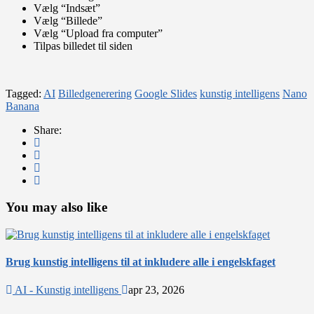
Vælg “Indsæt”
Vælg “Billede”
Vælg “Upload fra computer”
Tilpas billedet til siden
Tagged:
AI
Billedgenerering
Google Slides
kunstig intelligens
Nano
Banana
Share:
You may also like
Brug kunstig intelligens til at inkludere alle i engelskfaget
AI - Kunstig intelligens
apr 23, 2026