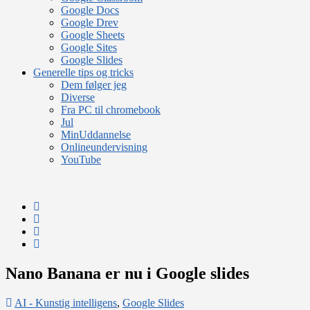
Google Docs
Google Drev
Google Sheets
Google Sites
Google Slides
Generelle tips og tricks
Dem følger jeg
Diverse
Fra PC til chromebook
Jul
MinUddannelse
Onlineundervisning
YouTube
Nano Banana er nu i Google slides
AI - Kunstig intelligens
,
Google Slides