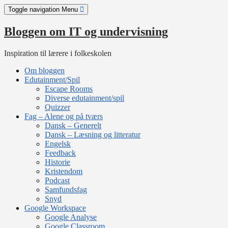
Skip
Toggle navigation
Menu
to
content
Bloggen om IT og undervisning
Inspiration til lærere i folkeskolen
Om bloggen
Edutainment/Spil
Escape Rooms
Diverse edutainment/spil
Quizzer
Fag – Alene og på tværs
Dansk – Generelt
Dansk – Læsning og litteratur
Engelsk
Feedback
Historie
Kristendom
Podcast
Samfundsfag
Snyd
Google Workspace
Google Analyse
Google Classroom