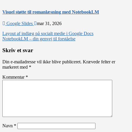
Visuel støtte til romanlæsning med NotebookLM
Google Slides
mar 31, 2026
Indlægsnavigation
Layout af indlæg på socialt medie i Google Docs
NotebookLM – din genvej til forståelse
Skriv et svar
Din e-mailadresse vil ikke blive publiceret.
Krævede felter er
markeret med
*
Kommentar
*
Navn
*