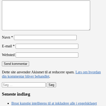
Navn
*
E-mail
*
Websted
Dette site anvender Akismet til at reducere spam.
Læs om hvordan
din kommentar bliver behandlet
.
Søg
efter:
Seneste indlæg
Brug kunstig intelligens til at inkludere alle i engelskfaget