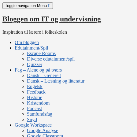
Skip
Toggle navigation
Menu
to
content
Bloggen om IT og undervisning
Inspiration til lærere i folkeskolen
Om bloggen
Edutainment/Spil
Escape Rooms
Diverse edutainment/spil
Quizzer
Fag – Alene og på tværs
Dansk – Generelt
Dansk – Læsning og litteratur
Engelsk
Feedback
Historie
Kristendom
Podcast
Samfundsfag
Snyd
Google Workspace
Google Analyse
Google Classroom