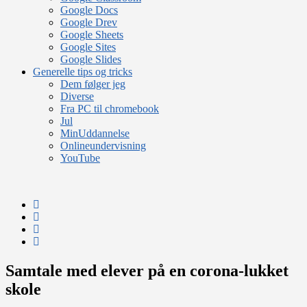
Google Docs
Google Drev
Google Sheets
Google Sites
Google Slides
Generelle tips og tricks
Dem følger jeg
Diverse
Fra PC til chromebook
Jul
MinUddannelse
Onlineundervisning
YouTube
Samtale med elever på en corona-lukket
skole