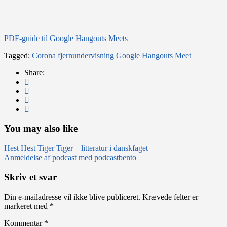
PDF-guide til Google Hangouts Meets
Tagged:
Corona
fjernundervisning
Google Hangouts Meet
Share:
You may also like
Indlægsnavigation
Hest Hest Tiger Tiger – litteratur i danskfaget
Anmeldelse af podcast med podcastbento
Skriv et svar
Din e-mailadresse vil ikke blive publiceret.
Krævede felter er
markeret med
*
Kommentar
*