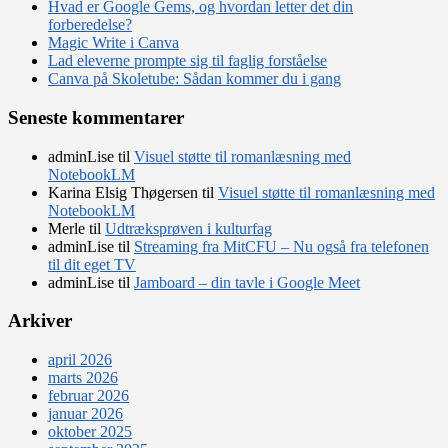
Hvad er Google Gems, og hvordan letter det din
forberedelse?
Magic Write i Canva
Lad eleverne prompte sig til faglig forståelse
Canva på Skoletube: Sådan kommer du i gang
Seneste kommentarer
adminLise
til
Visuel støtte til romanlæsning med
NotebookLM
Karina Elsig Thøgersen
til
Visuel støtte til romanlæsning med
NotebookLM
Merle
til
Udtræksprøven i kulturfag
adminLise
til
Streaming fra MitCFU – Nu også fra telefonen
til dit eget TV
adminLise
til
Jamboard – din tavle i Google Meet
Arkiver
april 2026
marts 2026
februar 2026
januar 2026
oktober 2025