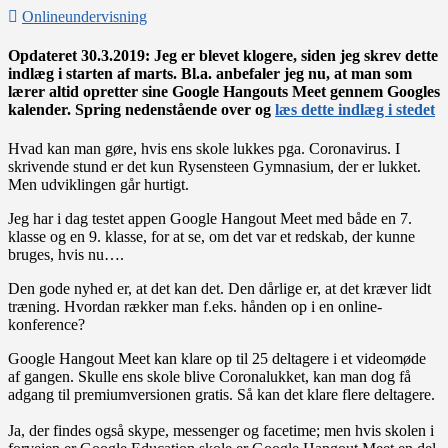
Onlineundervisning
Opdateret 30.3.2019: Jeg er blevet klogere, siden jeg skrev dette
indlæg i starten af marts. Bl.a. anbefaler jeg nu, at man som
lærer altid opretter sine Google Hangouts Meet gennem Googles
kalender. Spring nedenstående over og
læs dette indlæg i stedet
Hvad kan man gøre, hvis ens skole lukkes pga. Coronavirus. I
skrivende stund er det kun Rysensteen Gymnasium, der er lukket.
Men udviklingen går hurtigt.
Jeg har i dag testet appen Google Hangout Meet med både en 7.
klasse og en 9. klasse, for at se, om det var et redskab, der kunne
bruges, hvis nu….
Den gode nyhed er, at det kan det. Den dårlige er, at det kræver lidt
træning. Hvordan rækker man f.eks. hånden op i en online-
konference?
Google Hangout Meet kan klare op til 25 deltagere i et videomøde
af gangen. Skulle ens skole blive Coronalukket, kan man dog få
adgang til premiumversionen gratis. Så kan det klare flere deltagere.
Ja, der findes også skype, messenger og facetime; men hvis skolen i