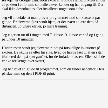
forvejen er Google Education skole er Google Hangout Meet en del
af pakken i et format, som alle elever kender og har adgang til. Der
skal ikke downloades eller installeres noget som helst.
Jeg vil anbefale, at man prøver programmet med sin klasse et par
gange. Er eleverne først sendt hjem, er det svært at lære dem på
distancen. Jo yngre elever, jo mere træning.
Jeg tager en tur til i ringen med 7. klasse. 9. klasse var på og i gang
på under 10 minutter.
Under testen sendt jeg eleverne rundt på forskellige lokationer på
skolen. De skulle så efter tur sige, hvad de havde fået til aften i går
(forbered dem på spørgsmålet, før de forlader klassen. Ellers skal de
tænke for længe over svaret).
Jeg har lavet en guide til programmet, som du finder nedenfor. Dels
på skærmen og dels i PDF til print.