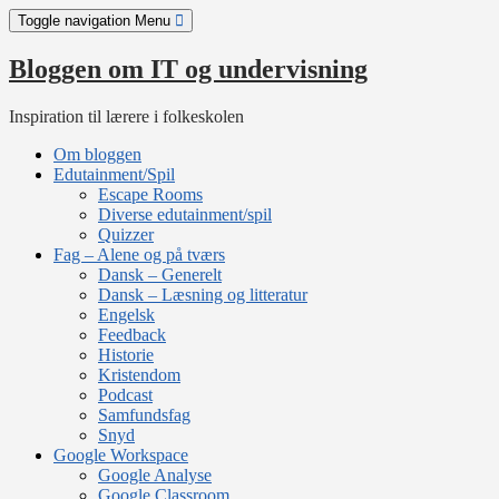
Skip
Toggle navigation
Menu
to
content
Bloggen om IT og undervisning
Inspiration til lærere i folkeskolen
Om bloggen
Edutainment/Spil
Escape Rooms
Diverse edutainment/spil
Quizzer
Fag – Alene og på tværs
Dansk – Generelt
Dansk – Læsning og litteratur
Engelsk
Feedback
Historie
Kristendom
Podcast
Samfundsfag
Snyd
Google Workspace
Google Analyse
Google Classroom