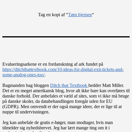
Tag en kopi af “
Tøm hjernen
“
Evalueringsarkene er en fordanskning af ark fundet på
https://ditchthattextbook.com/10-ideas-for-digital-exit-tickets-and-
some-analog-ones-too/
.
Bagmanden bag bloggen
Ditch that Textbook
hedder Matt Miller.
Det er en meget amerikansk blog, hvor alt ikke bare kan overføres til
danske forhold. Der anbefales et væld af sites, som vi ikke må bruge
på danske skoler, da databehandlingen foregår uden for EU
(GDPR). Men omvendt er der også mange ideer, der er lige til at
nuppe til undervisningen.
Jeg kan anbefale de gratis e-bøger, man modtager, hvis man
tilmelder sig nyhedsbrevet. Jeg har lært mange ting om it i