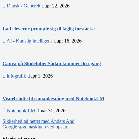
Dansk - Generelt
apr 22, 2026
Lad eleverne prompte sig til faglig forståelse
AI - Kunstig intelligens
apr 16, 2026
Canva på Skoletube: Sådan kommer du i gang
infografik
apr 1, 2026
Visuel støtte til romanlæsning med NotebookLM
Notebook LM
mar 31, 2026
Indlægsnavigation
Sikkerhed på nettet med Anders And
Google søgemaskinen ved opstart
Skriv et svar