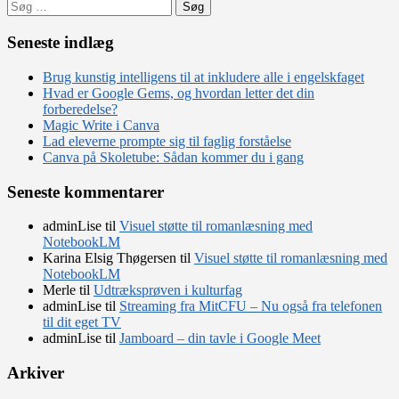
Søg
efter:
Seneste indlæg
Brug kunstig intelligens til at inkludere alle i engelskfaget
Hvad er Google Gems, og hvordan letter det din
forberedelse?
Magic Write i Canva
Lad eleverne prompte sig til faglig forståelse
Canva på Skoletube: Sådan kommer du i gang
Seneste kommentarer
adminLise
til
Visuel støtte til romanlæsning med
NotebookLM
Karina Elsig Thøgersen
til
Visuel støtte til romanlæsning med
NotebookLM
Merle
til
Udtræksprøven i kulturfag
adminLise
til
Streaming fra MitCFU – Nu også fra telefonen
til dit eget TV
adminLise
til
Jamboard – din tavle i Google Meet
Arkiver