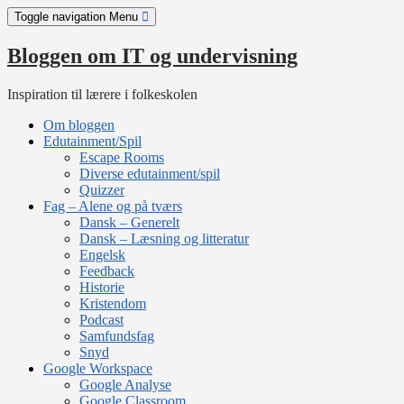
Skip
Toggle navigation
Menu
to
content
Bloggen om IT og undervisning
Inspiration til lærere i folkeskolen
Om bloggen
Edutainment/Spil
Escape Rooms
Diverse edutainment/spil
Quizzer
Fag – Alene og på tværs
Dansk – Generelt
Dansk – Læsning og litteratur
Engelsk
Feedback
Historie
Kristendom
Podcast
Samfundsfag
Snyd
Google Workspace
Google Analyse
Google Classroom