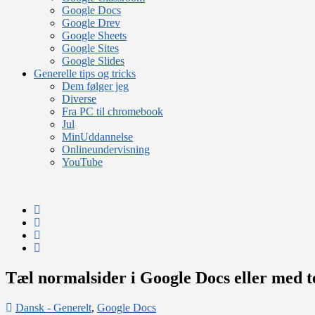
Google Docs
Google Drev
Google Sheets
Google Sites
Google Slides
Generelle tips og tricks
Dem følger jeg
Diverse
Fra PC til chromebook
Jul
MinUddannelse
Onlineundervisning
YouTube
Tæl normalsider i Google Docs eller med t
Dansk - Generelt
,
Google Docs