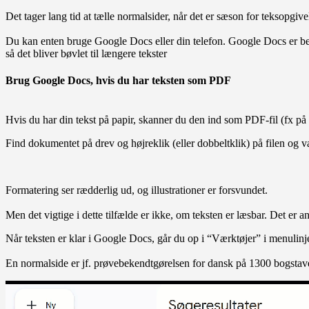
Det tager lang tid at tælle normalsider, når det er sæson for teksopgi
Du kan enten bruge Google Docs eller din telefon. Google Docs er beds
så det bliver bøvlet til længere tekster
Brug Google Docs, hvis du har teksten som PDF
Hvis du har din tekst på papir, skanner du den ind som PDF-fil (fx 
Find dokumentet på drev og højreklik (eller dobbeltklik) på filen o
Formatering ser rædderlig ud, og illustrationer er forsvundet.
Men det vigtige i dette tilfælde er ikke, om teksten er læsbar. Det er ant
Når teksten er klar i Google Docs, går du op i “Værktøjer” i menulin
En normalside er jf. prøvebekendtgørelsen for dansk på 1300 bogstav