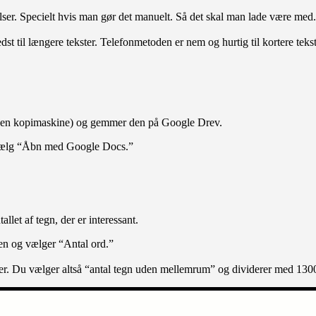
velser. Specielt hvis man gør det manuelt. Så det skal man lade være med.
t til længere tekster. Telefonmetoden er nem og hurtig til kortere tek
på en kopimaskine) og gemmer den på Google Drev.
g vælg “Åbn med Google Docs.”
allet af tegn, der er interessant.
jen og vælger “Antal ord.”
er. Du vælger altså “antal tegn uden mellemrum” og dividerer med 1300.