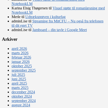
NotebookLM
Karina Elsig Thøgersen
til
Visuel støtte til romanlæsning med
NotebookLM
Merle
til
Udtræksprøven i kulturfag
adminLise
til
Streaming fra MitCFU – Nu også fra telefonen
til dit eget TV
adminLise
til
Jamboard – din tavle i Google Meet
Arkiver
april 2026
marts 2026
februar 2026
januar 2026
oktober 2025
september 2025
juli 2025
juni 2025
april 2025
marts 2025
december 2024
oktober 2024
september 2024
august 2024