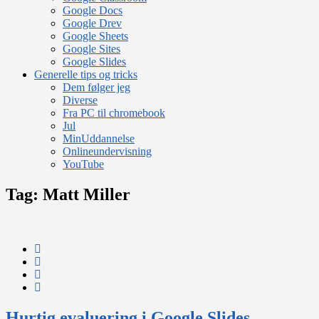
Google Docs
Google Drev
Google Sheets
Google Sites
Google Slides
Generelle tips og tricks
Dem følger jeg
Diverse
Fra PC til chromebook
Jul
MinUddannelse
Onlineundervisning
YouTube
Tag:
Matt Miller
Hurtig evaluering i Google Slides