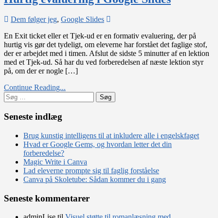
on
Dem følger jeg
,
Google Slides
Hurtig
En Exit ticket eller et Tjek-ud er en formativ evaluering, der på
evaluering
hurtig vis gør det tydeligt, om eleverne har forstået det faglige stof,
i
der er arbejdet med i timen. Afslut de sidste 5 minutter af en lektion
Google
med et Tjek-ud. Så har du ved forberedelsen af næste lektion styr
Slides
på, om der er nogle […]
Continue Reading...
Søg
efter:
Seneste indlæg
Brug kunstig intelligens til at inkludere alle i engelskfaget
Hvad er Google Gems, og hvordan letter det din
forberedelse?
Magic Write i Canva
Lad eleverne prompte sig til faglig forståelse
Canva på Skoletube: Sådan kommer du i gang
Seneste kommentarer
adminLise
til
Visuel støtte til romanlæsning med