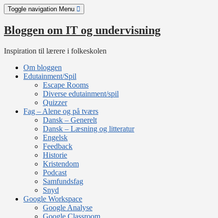
Skip
Toggle navigation
Menu
to
content
Bloggen om IT og undervisning
Inspiration til lærere i folkeskolen
Om bloggen
Edutainment/Spil
Escape Rooms
Diverse edutainment/spil
Quizzer
Fag – Alene og på tværs
Dansk – Generelt
Dansk – Læsning og litteratur
Engelsk
Feedback
Historie
Kristendom
Podcast
Samfundsfag
Snyd
Google Workspace
Google Analyse
Google Classroom