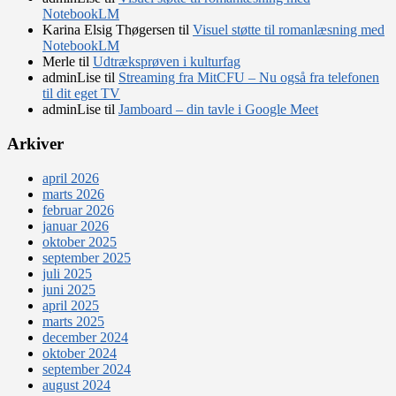
NotebookLM
Karina Elsig Thøgersen
til
Visuel støtte til romanlæsning med
NotebookLM
Merle
til
Udtræksprøven i kulturfag
adminLise
til
Streaming fra MitCFU – Nu også fra telefonen
til dit eget TV
adminLise
til
Jamboard – din tavle i Google Meet
Arkiver
april 2026
marts 2026
februar 2026
januar 2026
oktober 2025
september 2025
juli 2025
juni 2025
april 2025
marts 2025
december 2024
oktober 2024
september 2024
august 2024