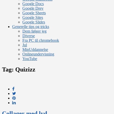
Google Docs
Google Drev
Google Sheets
Google Sites
Google Slides
Generelle tips og tricks
Dem følger jeg
Diverse
Fra PC til chromebook
Jul
MinUddannelse
Onlineundervisning
YouTube
Tag:
Quizizz
Collager med lyd