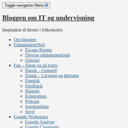
Skip
Toggle navigation
Menu
to
content
Bloggen om IT og undervisning
Inspiration til lærere i folkeskolen
Om bloggen
Edutainment/Spil
Escape Rooms
Diverse edutainment/spil
Quizzer
Fag – Alene og på tværs
Dansk – Generelt
Dansk – Læsning og litteratur
Engelsk
Feedback
Historie
Kristendom
Podcast
Samfundsfag
Snyd
Google Workspace
Google Analyse
Google Classroom