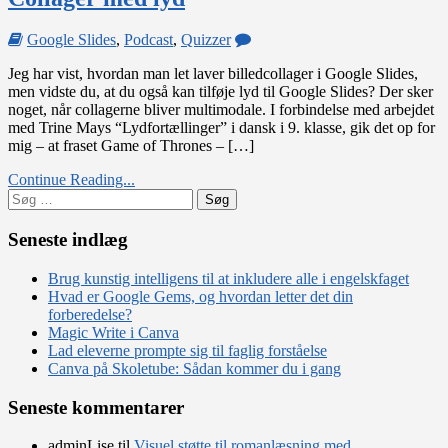
on
Google Slides
,
Podcast
,
Quizzer
Collager
Jeg har vist, hvordan man let laver billedcollager i Google Slides,
med
men vidste du, at du også kan tilføje lyd til Google Slides? Der sker
lyd
noget, når collagerne bliver multimodale. I forbindelse med arbejdet
med Trine Mays “Lydfortællinger” i dansk i 9. klasse, gik det op for
mig – at fraset Game of Thrones – […]
Continue Reading...
Søg
efter:
Seneste indlæg
Brug kunstig intelligens til at inkludere alle i engelskfaget
Hvad er Google Gems, og hvordan letter det din
forberedelse?
Magic Write i Canva
Lad eleverne prompte sig til faglig forståelse
Canva på Skoletube: Sådan kommer du i gang
Seneste kommentarer
adminLise
til
Visuel støtte til romanlæsning med