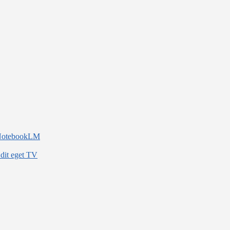
d NotebookLM
 dit eget TV