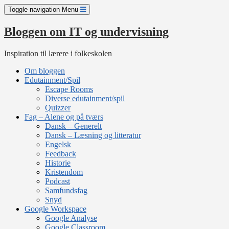
Skip
Toggle navigation
Menu
to
content
Bloggen om IT og undervisning
Inspiration til lærere i folkeskolen
Om bloggen
Edutainment/Spil
Escape Rooms
Diverse edutainment/spil
Quizzer
Fag – Alene og på tværs
Dansk – Generelt
Dansk – Læsning og litteratur
Engelsk
Feedback
Historie
Kristendom
Podcast
Samfundsfag
Snyd
Google Workspace
Google Analyse
Google Classroom