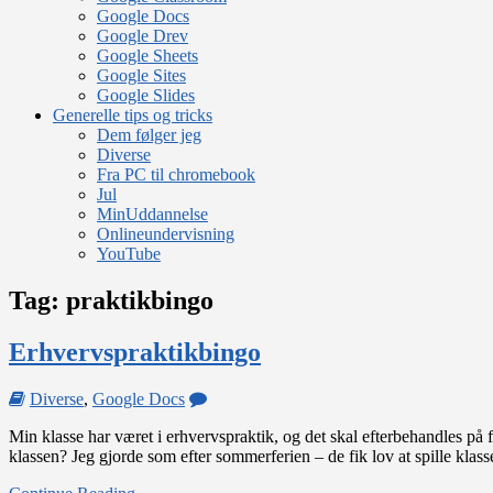
Google Docs
Google Drev
Google Sheets
Google Sites
Google Slides
Generelle tips og tricks
Dem følger jeg
Diverse
Fra PC til chromebook
Jul
MinUddannelse
Onlineundervisning
YouTube
Tag:
praktikbingo
Erhvervspraktikbingo
on
Diverse
,
Google Docs
Erhvervspraktikbingo
Min klasse har været i erhvervspraktik, og det skal efterbehandles på 
klassen? Jeg gjorde som efter sommerferien – de fik lov at spille k