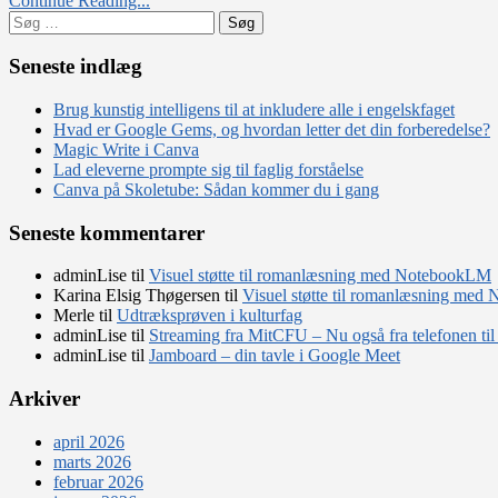
Continue Reading...
Søg
efter:
Seneste indlæg
Brug kunstig intelligens til at inkludere alle i engelskfaget
Hvad er Google Gems, og hvordan letter det din forberedelse?
Magic Write i Canva
Lad eleverne prompte sig til faglig forståelse
Canva på Skoletube: Sådan kommer du i gang
Seneste kommentarer
adminLise
til
Visuel støtte til romanlæsning med NotebookLM
Karina Elsig Thøgersen
til
Visuel støtte til romanlæsning me
Merle
til
Udtræksprøven i kulturfag
adminLise
til
Streaming fra MitCFU – Nu også fra telefonen til
adminLise
til
Jamboard – din tavle i Google Meet
Arkiver
april 2026
marts 2026
februar 2026