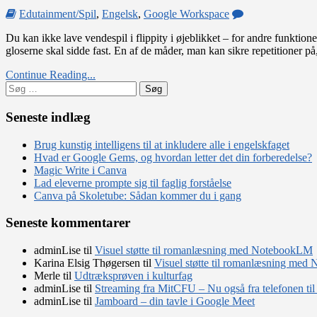
on
Edutainment/Spil
,
Engelsk
,
Google Workspace
Lad
Du kan ikke lave vendespil i flippity i øjeblikket – for andre funktion
dine
gloserne skal sidde fast. En af de måder, man kan sikre repetitioner på
elever
lave
Continue Reading...
digitale
Søg
vendespil
efter:
i
sprogundervisni
Seneste indlæg
Brug kunstig intelligens til at inkludere alle i engelskfaget
Hvad er Google Gems, og hvordan letter det din forberedelse?
Magic Write i Canva
Lad eleverne prompte sig til faglig forståelse
Canva på Skoletube: Sådan kommer du i gang
Seneste kommentarer
adminLise
til
Visuel støtte til romanlæsning med NotebookLM
Karina Elsig Thøgersen
til
Visuel støtte til romanlæsning me
Merle
til
Udtræksprøven i kulturfag
adminLise
til
Streaming fra MitCFU – Nu også fra telefonen til
adminLise
til
Jamboard – din tavle i Google Meet