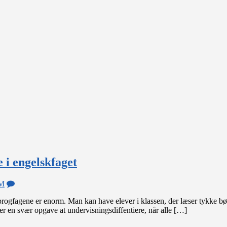
e i engelskfaget
on
LM
Brug
 sprogfagene er enorm. Man kan have elever i klassen, der læser tykke b
kunstig
t er en svær opgave at undervisningsdiffentiere, når alle […]
intelligens
til