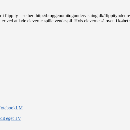
er i flippity – se her: http://bloggenomitogundervisning.dk/flippityuden
, er ved at lade eleverne spille vendespil. Hvis eleverne så oven i købet
ngen
d NotebookLM
 dit eget TV