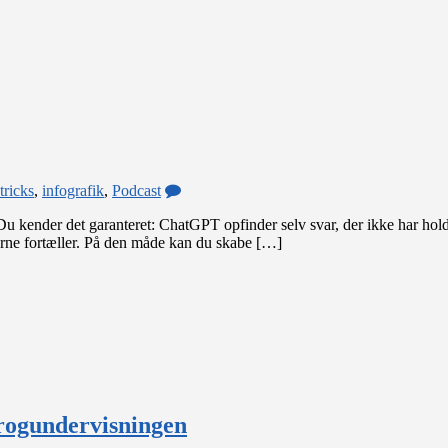
at
inkludere
alle
i
engelskfaget
on
tricks
,
infografik
,
Podcast
NotebookLM
Du kender det garanteret: ChatGPT opfinder selv svar, der ikke har hold
–
erne fortæller. På den måde kan du skabe […]
din
genvej
til
forståelse
sprogundervisningen