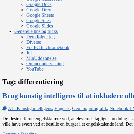
Google Docs
Google Drev
Google Sheets
Google Sites
Google Slides
Generelle tips og tricks
Dem følger jeg
Diverse
Fra PC til chromebook
Jul
MinUddannelse
Onlineundervisning
YouTube
Tag:
differentiering
Brug kunstig intelligens til at inkludere all
AI - Kunstig intelligens
,
Engelsk
,
Gemini
,
infografik
,
Notebook 
De fleste erfarne engelsklærere ved, at elevernes faglige spredning i
ville have svært ved at bestille en burger i et engelsktalende land. De