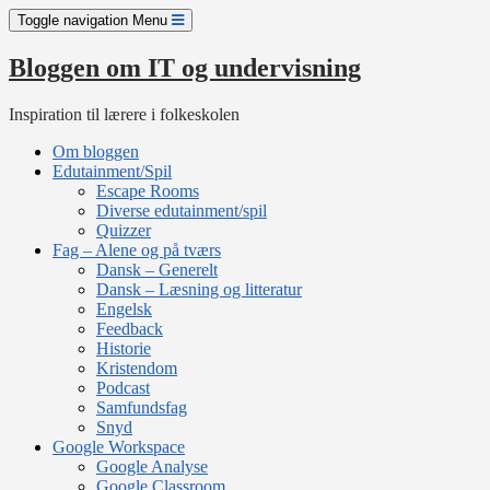
Skip
Toggle navigation
Menu
to
content
Bloggen om IT og undervisning
Inspiration til lærere i folkeskolen
Om bloggen
Edutainment/Spil
Escape Rooms
Diverse edutainment/spil
Quizzer
Fag – Alene og på tværs
Dansk – Generelt
Dansk – Læsning og litteratur
Engelsk
Feedback
Historie
Kristendom
Podcast
Samfundsfag
Snyd
Google Workspace
Google Analyse
Google Classroom