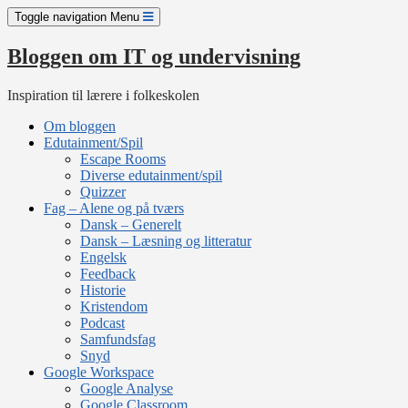
Skip
Toggle navigation
Menu
to
content
Bloggen om IT og undervisning
Inspiration til lærere i folkeskolen
Om bloggen
Edutainment/Spil
Escape Rooms
Diverse edutainment/spil
Quizzer
Fag – Alene og på tværs
Dansk – Generelt
Dansk – Læsning og litteratur
Engelsk
Feedback
Historie
Kristendom
Podcast
Samfundsfag
Snyd
Google Workspace
Google Analyse
Google Classroom