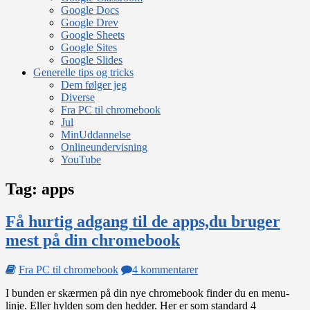
Google Docs
Google Drev
Google Sheets
Google Sites
Google Slides
Generelle tips og tricks
Dem følger jeg
Diverse
Fra PC til chromebook
Jul
MinUddannelse
Onlineundervisning
YouTube
Tag:
apps
Få hurtig adgang til de apps,du bruger
mest på din chromebook
til
Fra PC til chromebook
4 kommentarer
Få
I bunden er skærmen på din nye chromebook finder du en menu-
hurtig
linje. Eller hylden som den hedder. Her er som standard 4
adgang