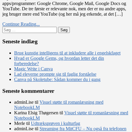
apps/programmer: Google Chrome, Google Mail, Google Docs og
til
YouTube. De tre første er relevante nok, men der er nu andre apps,
de
jeg bruger mere end YouTube (og her må jeg erkende, at det […]
apps,du
bruger
Continue Reading...
mest
Søg
på
efter:
din
chromebook
Seneste indlæg
Brug kunstig intelligens til at inkludere alle i engelskfaget
Hvad er Google Gems, og hvordan letter det din
forberedelse?
Magic Write i Canva
Lad eleverne prompte sig til faglig forståelse
Canva på Skoletube: Sådan kommer du i gang
Seneste kommentarer
adminLise
til
Visuel støtte til romanlæsning med
NotebookLM
Karina Elsig Thøgersen
til
Visuel støtte til romanlæsning med
NotebookLM
Merle
til
Udtræksprøven i kulturfag
adminLise
til
Streaming fra MitCFU – Nu også fra telefonen