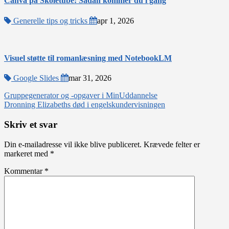
Canva på Skoletube: Sådan kommer du i gang
Generelle tips og tricks
apr 1, 2026
Visuel støtte til romanlæsning med NotebookLM
Google Slides
mar 31, 2026
Indlægsnavigation
Gruppegenerator og -opgaver i MinUddannelse
Dronning Elizabeths død i engelskundervisningen
Skriv et svar
Din e-mailadresse vil ikke blive publiceret.
Krævede felter er
markeret med
*
Kommentar
*