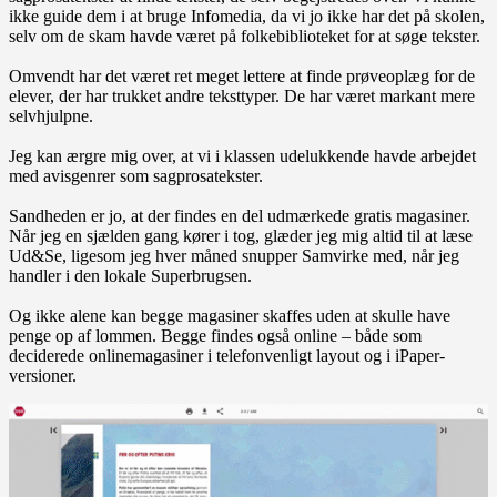
ikke guide dem i at bruge Infomedia, da vi jo ikke har det på skolen,
selv om de skam havde været på folkebiblioteket for at søge tekster.
Omvendt har det været ret meget lettere at finde prøveoplæg for de
elever, der har trukket andre teksttyper. De har været markant mere
selvhjulpne.
Jeg kan ærgre mig over, at vi i klassen udelukkende havde arbejdet
med avisgenrer som sagprosatekster.
Sandheden er jo, at der findes en del udmærkede gratis magasiner.
Når jeg en sjælden gang kører i tog, glæder jeg mig altid til at læse
Ud&Se, ligesom jeg hver måned snupper Samvirke med, når jeg
handler i den lokale Superbrugsen.
Og ikke alene kan begge magasiner skaffes uden at skulle have
penge op af lommen. Begge findes også online – både som
deciderede onlinemagasiner i telefonvenligt layout og i iPaper-
versioner.