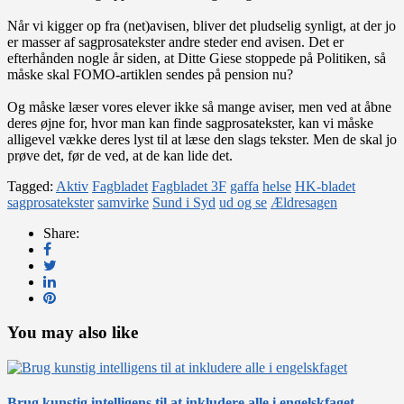
Når vi kigger op fra (net)avisen, bliver det pludselig synligt, at der jo
er masser af sagprosatekster andre steder end avisen. Det er
efterhånden nogle år siden, at Ditte Giese stoppede på Politiken, så
måske skal FOMO-artiklen sendes på pension nu?
Og måske læser vores elever ikke så mange aviser, men ved at åbne
deres øjne for, hvor man kan finde sagprosatekster, kan vi måske
alligevel vække deres lyst til at læse den slags tekster. Men de skal jo
prøve det, før de ved, at de kan lide det.
Tagged:
Aktiv
Fagbladet
Fagbladet 3F
gaffa
helse
HK-bladet
sagprosatekster
samvirke
Sund i Syd
ud og se
Ældresagen
Share:
You may also like
Brug kunstig intelligens til at inkludere alle i engelskfaget