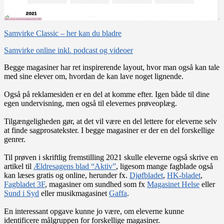
Samvirke Classic – her kan du bladre
Samvirke online inkl. podcast og videoer
Begge magasiner har ret inspirerende layout, hvor man også kan tale
med sine elever om, hvordan de kan lave noget lignende.
Også på reklamesiden er en del at komme efter. Igen både til dine
egen undervisning, men også til elevernes prøveoplæg.
Tilgængeligheden gør, at det vil være en del lettere for eleverne selv
at finde sagprosatekster. I begge magasiner er der en del forskellige
genrer.
Til prøven i skriftlig fremstilling 2021 skulle eleverne også skrive en
artikel til
Ældresagens blad “Aktiv”
, ligesom mange fagblade også
kan læses gratis og online, herunder fx.
Djøfbladet
,
HK-bladet
,
Fagbladet 3F
, magasiner om sundhed som fx
Magasinet Helse
eller
Sund i Syd
eller musikmagasinet
Gaffa
.
En interessant opgave kunne jo være, om eleverne kunne
identificere målgruppen for forskellige magasiner.