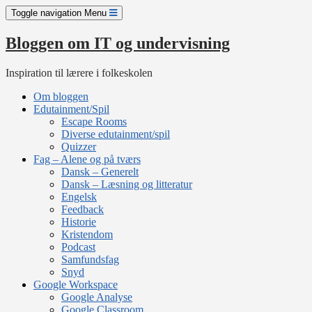
Skip
Toggle navigation
Menu
to
content
Bloggen om IT og undervisning
Inspiration til lærere i folkeskolen
Om bloggen
Edutainment/Spil
Escape Rooms
Diverse edutainment/spil
Quizzer
Fag – Alene og på tværs
Dansk – Generelt
Dansk – Læsning og litteratur
Engelsk
Feedback
Historie
Kristendom
Podcast
Samfundsfag
Snyd
Google Workspace
Google Analyse
Google Classroom