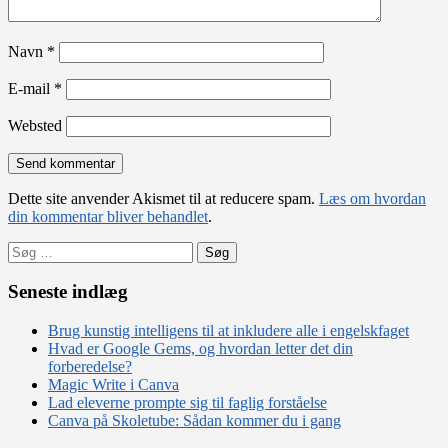
Navn
*
E-mail
*
Websted
Dette site anvender Akismet til at reducere spam.
Læs om hvordan
din kommentar bliver behandlet
.
Søg
efter:
Seneste indlæg
Brug kunstig intelligens til at inkludere alle i engelskfaget
Hvad er Google Gems, og hvordan letter det din
forberedelse?
Magic Write i Canva
Lad eleverne prompte sig til faglig forståelse
Canva på Skoletube: Sådan kommer du i gang