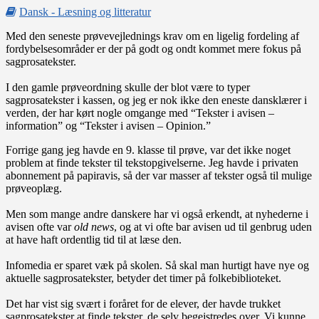
Dansk - Læsning og litteratur
Med den seneste prøvevejlednings krav om en ligelig fordeling af
fordybelsesområder er der på godt og ondt kommet mere fokus på
sagprosatekster.
I den gamle prøveordning skulle der blot være to typer
sagprosatekster i kassen, og jeg er nok ikke den eneste dansklærer i
verden, der har kørt nogle omgange med “Tekster i avisen –
information” og “Tekster i avisen – Opinion.”
Forrige gang jeg havde en 9. klasse til prøve, var det ikke noget
problem at finde tekster til tekstopgivelserne. Jeg havde i privaten
abonnement på papiravis, så der var masser af tekster også til mulige
prøveoplæg.
Men som mange andre danskere har vi også erkendt, at nyhederne i
avisen ofte var
old news
, og at vi ofte bar avisen ud til genbrug uden
at have haft ordentlig tid til at læse den.
Infomedia er sparet væk på skolen. Så skal man hurtigt have nye og
aktuelle sagprosatekster, betyder det timer på folkebiblioteket.
Det har vist sig svært i foråret for de elever, der havde trukket
sagprosatekster at finde tekster, de selv begejstredes over. Vi kunne