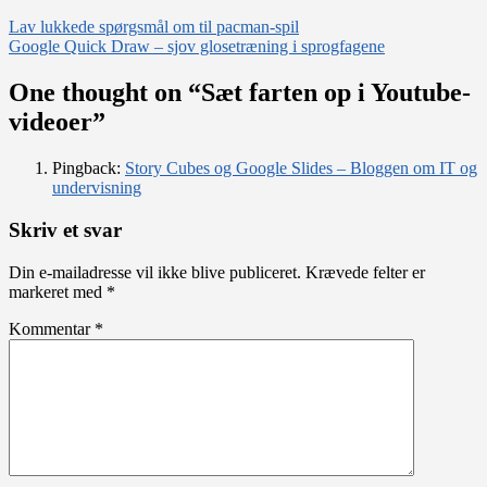
Indlægsnavigation
Lav lukkede spørgsmål om til pacman-spil
Google Quick Draw – sjov glosetræning i sprogfagene
One thought on “
Sæt farten op i Youtube-
videoer
”
Pingback:
Story Cubes og Google Slides – Bloggen om IT og
undervisning
Skriv et svar
Din e-mailadresse vil ikke blive publiceret.
Krævede felter er
markeret med
*
Kommentar
*