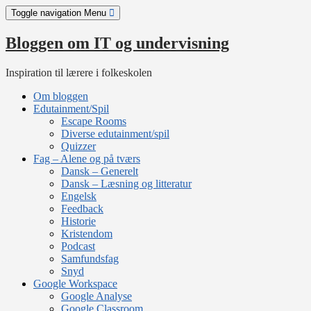
Skip
Toggle navigation
Menu
to
content
Bloggen om IT og undervisning
Inspiration til lærere i folkeskolen
Om bloggen
Edutainment/Spil
Escape Rooms
Diverse edutainment/spil
Quizzer
Fag – Alene og på tværs
Dansk – Generelt
Dansk – Læsning og litteratur
Engelsk
Feedback
Historie
Kristendom
Podcast
Samfundsfag
Snyd
Google Workspace
Google Analyse
Google Classroom