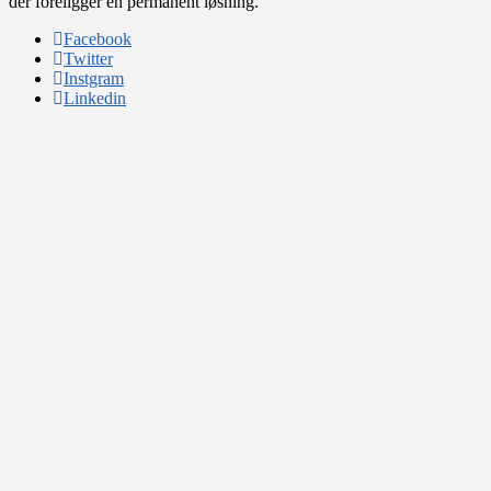
der foreligger en permanent løsning.
Facebook
Twitter
Instgram
Linkedin