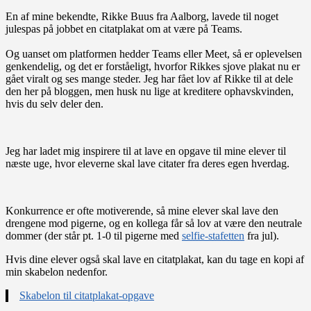
En af mine bekendte, Rikke Buus fra Aalborg, lavede til noget
julespas på jobbet en citatplakat om at være på Teams.
Og uanset om platformen hedder Teams eller Meet, så er oplevelsen
genkendelig, og det er forståeligt, hvorfor Rikkes sjove plakat nu er
gået viralt og ses mange steder. Jeg har fået lov af Rikke til at dele
den her på bloggen, men husk nu lige at kreditere ophavskvinden,
hvis du selv deler den.
Jeg har ladet mig inspirere til at lave en opgave til mine elever til
næste uge, hvor eleverne skal lave citater fra deres egen hverdag.
Konkurrence er ofte motiverende, så mine elever skal lave den
drengene mod pigerne, og en kollega får så lov at være den neutrale
dommer (der står pt. 1-0 til pigerne med
selfie-stafetten
fra jul).
Hvis dine elever også skal lave en citatplakat, kan du tage en kopi af
min skabelon nedenfor.
Skabelon til citatplakat-opgave