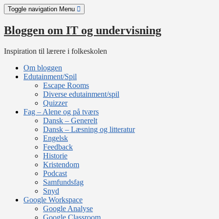
Skip
Toggle navigation
Menu
to
content
Bloggen om IT og undervisning
Inspiration til lærere i folkeskolen
Om bloggen
Edutainment/Spil
Escape Rooms
Diverse edutainment/spil
Quizzer
Fag – Alene og på tværs
Dansk – Generelt
Dansk – Læsning og litteratur
Engelsk
Feedback
Historie
Kristendom
Podcast
Samfundsfag
Snyd
Google Workspace
Google Analyse
Google Classroom