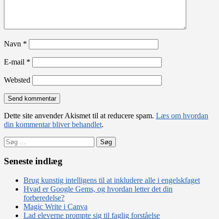
Navn
*
E-mail
*
Websted
Dette site anvender Akismet til at reducere spam.
Læs om hvordan
din kommentar bliver behandlet
.
Søg
efter:
Seneste indlæg
Brug kunstig intelligens til at inkludere alle i engelskfaget
Hvad er Google Gems, og hvordan letter det din
forberedelse?
Magic Write i Canva
Lad eleverne prompte sig til faglig forståelse