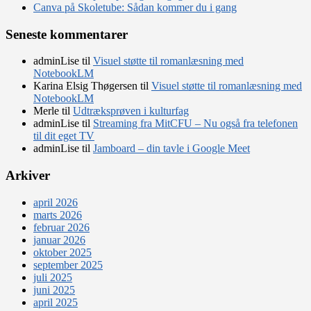
Canva på Skoletube: Sådan kommer du i gang
Seneste kommentarer
adminLise
til
Visuel støtte til romanlæsning med
NotebookLM
Karina Elsig Thøgersen
til
Visuel støtte til romanlæsning med
NotebookLM
Merle
til
Udtræksprøven i kulturfag
adminLise
til
Streaming fra MitCFU – Nu også fra telefonen
til dit eget TV
adminLise
til
Jamboard – din tavle i Google Meet
Arkiver
april 2026
marts 2026
februar 2026
januar 2026
oktober 2025
september 2025
juli 2025
juni 2025
april 2025