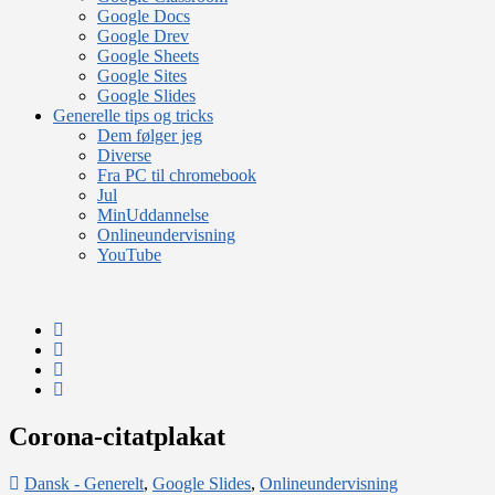
Google Docs
Google Drev
Google Sheets
Google Sites
Google Slides
Generelle tips og tricks
Dem følger jeg
Diverse
Fra PC til chromebook
Jul
MinUddannelse
Onlineundervisning
YouTube
Corona-citatplakat
Dansk - Generelt
,
Google Slides
,
Onlineundervisning