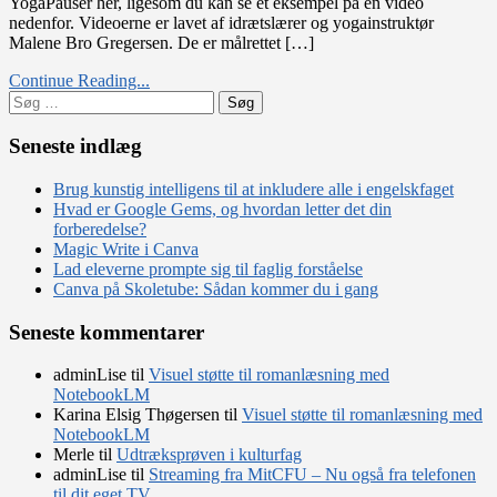
YogaPauser her, ligesom du kan se et eksempel på en video
nedenfor. Videoerne er lavet af idrætslærer og yogainstruktør
Malene Bro Gregersen. De er målrettet […]
Continue Reading...
Søg
efter:
Seneste indlæg
Brug kunstig intelligens til at inkludere alle i engelskfaget
Hvad er Google Gems, og hvordan letter det din
forberedelse?
Magic Write i Canva
Lad eleverne prompte sig til faglig forståelse
Canva på Skoletube: Sådan kommer du i gang
Seneste kommentarer
adminLise
til
Visuel støtte til romanlæsning med
NotebookLM
Karina Elsig Thøgersen
til
Visuel støtte til romanlæsning med
NotebookLM
Merle
til
Udtræksprøven i kulturfag
adminLise
til
Streaming fra MitCFU – Nu også fra telefonen
til dit eget TV