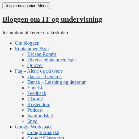
Skip
Toggle navigation
Menu
to
content
Bloggen om IT og undervisning
Inspiration til lærere i folkeskolen
Om bloggen
Edutainment/Spil
Escape Rooms
Diverse edutainment/spil
Quizzer
Fag – Alene og på tværs
Dansk – Generelt
Dansk – Læsning og litteratur
Engelsk
Feedback
Historie
Kristendom
Podcast
Samfundsfag
Snyd
Google Workspace
Google Analyse
Google Classroom