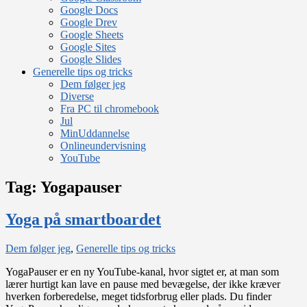
Google Docs
Google Drev
Google Sheets
Google Sites
Google Slides
Generelle tips og tricks
Dem følger jeg
Diverse
Fra PC til chromebook
Jul
MinUddannelse
Onlineundervisning
YouTube
Tag:
Yogapauser
Yoga på smartboardet
on
Dem følger jeg
,
Generelle tips og tricks
Yoga
YogaPauser er en ny YouTube-kanal, hvor sigtet er, at man som
på
lærer hurtigt kan lave en pause med bevægelse, der ikke kræver
smartboardet
hverken forberedelse, meget tidsforbrug eller plads. Du finder