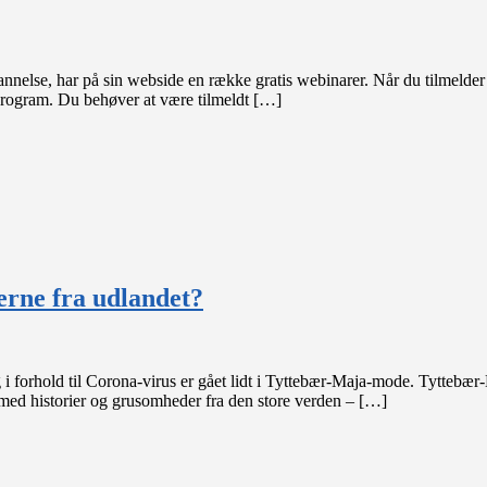
else, har på sin webside en række gratis webinarer. Når du tilmelder di
t program. Du behøver at være tilmeldt […]
erne fra udlandet?
g i forhold til Corona-virus er gået lidt i Tyttebær-Maja-mode. Tyttebær-
d historier og grusomheder fra den store verden – […]