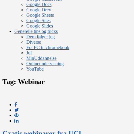
Google Docs
Google Drev
Google Sheets
Google Sites
Google Slides
Generelle tips og tricks
Dem følger jeg
Diverse
Fra PC til chromebook
Jul
MinUddannelse
Onlineundervisning
YouTube
Tag:
Webinar
Gratis webinarer fra UCL