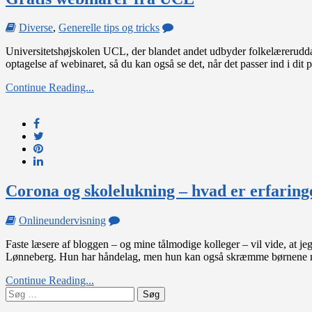
on
Diverse
,
Generelle tips og tricks
Gratis
Universitetshøjskolen UCL, der blandet andet udbyder folkelæreruddann
webinarer
optagelse af webinaret, så du kan også se det, når det passer ind i di
fra
UCL
Continue Reading...
Corona og skolelukning – hvad er erfaring
on
Onlineundervisning
Corona
Faste læsere af bloggen – og mine tålmodige kolleger – vil vide, at je
og
Lønneberg. Hun har håndelag, men hun kan også skræmme børnene me
skolelukning
–
Continue Reading...
hvad
Søg
er
efter:
erfaringerne