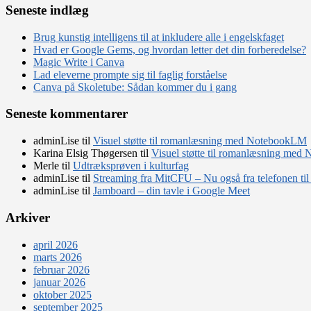
fra
Seneste indlæg
udlandet?
Brug kunstig intelligens til at inkludere alle i engelskfaget
Hvad er Google Gems, og hvordan letter det din forberedelse?
Magic Write i Canva
Lad eleverne prompte sig til faglig forståelse
Canva på Skoletube: Sådan kommer du i gang
Seneste kommentarer
adminLise
til
Visuel støtte til romanlæsning med NotebookLM
Karina Elsig Thøgersen
til
Visuel støtte til romanlæsning me
Merle
til
Udtræksprøven i kulturfag
adminLise
til
Streaming fra MitCFU – Nu også fra telefonen til
adminLise
til
Jamboard – din tavle i Google Meet
Arkiver
april 2026
marts 2026
februar 2026
januar 2026
oktober 2025
september 2025