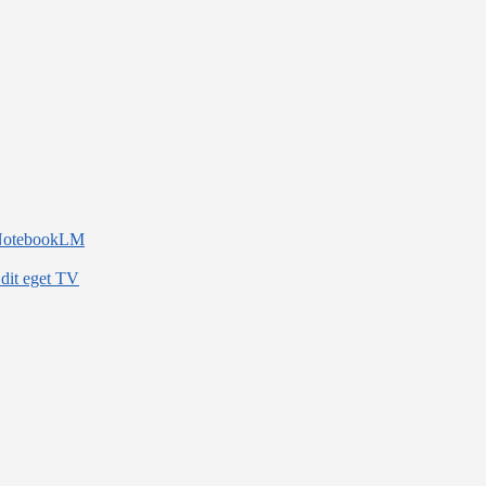
d NotebookLM
 dit eget TV