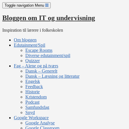
Skip
Toggle navigation
Menu
to
content
Bloggen om IT og undervisning
Inspiration til lærere i folkeskolen
Om bloggen
Edutainment/Spil
Escape Rooms
Diverse edutainment/spil
Quizzer
Fag – Alene og på tværs
Dansk – Generelt
Dansk – Læsning og litteratur
Engelsk
Feedback
Historie
Kristendom
Podcast
Samfundsfag
Snyd
Google Workspace
Google Analyse
Google Classroom