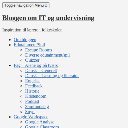
Skip
Toggle navigation
Menu
to
content
Bloggen om IT og undervisning
Inspiration til lærere i folkeskolen
Om bloggen
Edutainment/Spil
Escape Rooms
Diverse edutainment/spil
Quizzer
Fag – Alene og på tværs
Dansk – Generelt
Dansk – Læsning og litteratur
Engelsk
Feedback
Historie
Kristendom
Podcast
Samfundsfag
Snyd
Google Workspace
Google Analyse
Google Classroom