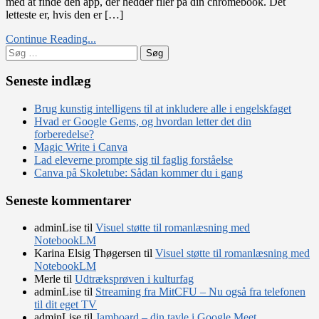
med at finde den app, der hedder filer på din chromebook. Det
letteste er, hvis den er […]
Continue Reading...
Søg
efter:
Seneste indlæg
Brug kunstig intelligens til at inkludere alle i engelskfaget
Hvad er Google Gems, og hvordan letter det din
forberedelse?
Magic Write i Canva
Lad eleverne prompte sig til faglig forståelse
Canva på Skoletube: Sådan kommer du i gang
Seneste kommentarer
adminLise
til
Visuel støtte til romanlæsning med
NotebookLM
Karina Elsig Thøgersen
til
Visuel støtte til romanlæsning med
NotebookLM
Merle
til
Udtræksprøven i kulturfag
adminLise
til
Streaming fra MitCFU – Nu også fra telefonen
til dit eget TV
adminLise
til
Jamboard – din tavle i Google Meet