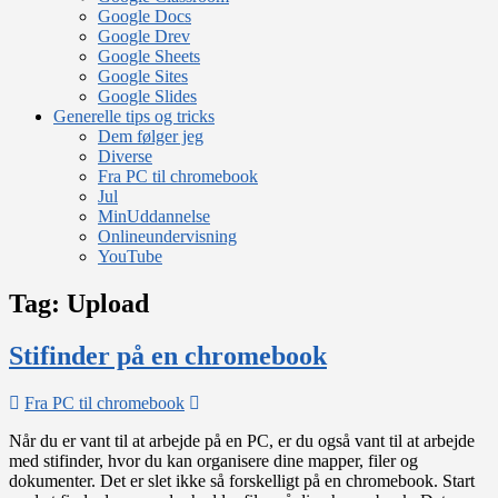
Google Docs
Google Drev
Google Sheets
Google Sites
Google Slides
Generelle tips og tricks
Dem følger jeg
Diverse
Fra PC til chromebook
Jul
MinUddannelse
Onlineundervisning
YouTube
Tag:
Upload
Stifinder på en chromebook
on
Fra PC til chromebook
Stifinder
Når du er vant til at arbejde på en PC, er du også vant til at arbejde
på
med stifinder, hvor du kan organisere dine mapper, filer og
en
dokumenter. Det er slet ikke så forskelligt på en chromebook. Start
chromebook