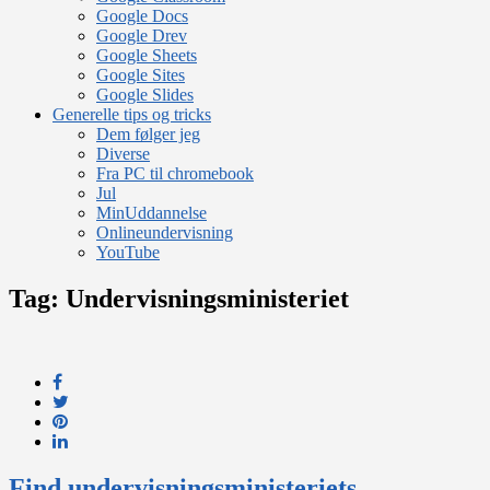
Google Docs
Google Drev
Google Sheets
Google Sites
Google Slides
Generelle tips og tricks
Dem følger jeg
Diverse
Fra PC til chromebook
Jul
MinUddannelse
Onlineundervisning
YouTube
Tag:
Undervisningsministeriet
Find undervisningsministeriets