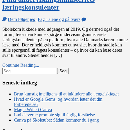
læringskonsulenter
on
Dem følger jeg
,
Fag - alene og på tværs
Find
Skolekom lukkede med udgangen af 2019. Og dermed også det
undervisningsministerie
forum, hvor man kunne spørge undervisningsministeriets
læringskonsulenter
læringskonsulenter på en platform, hvor alle Danmarks lærere kunne
læse med. Der er heldigvis kommet et nyt site, hvor du stadig kan
stille spørgsmål til fagets konsulenter – og hvor du kan læse deres
svar til andre. Stedet hedder […]
Continue Reading...
Søg
efter:
Seneste indlæg
Brug kunstig intelligens til at inkludere alle i engelskfaget
Hvad er Google Gems, og hvordan letter det din
forberedelse?
Magic Write i Canva
Lad eleverne prompte sig til faglig forståelse
Canva på Skoletube: Sådan kommer du i gang