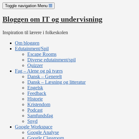
Skip
Toggle navigation
Menu
to
content
Bloggen om IT og undervisning
Inspiration til lærere i folkeskolen
Om bloggen
Edutainment/Spil
Escape Rooms
Diverse edutainment/spil
Quizzer
Fag – Alene og på tværs
Dansk – Generelt
Dansk – Læsning og litteratur
Engelsk
Feedback
Historie
Kristendom
Podcast
Samfundsfag
Snyd
Google Workspace
Google Analyse
Google Classroom