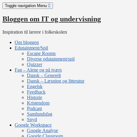
Skip
Toggle navigation
Menu
to
content
Bloggen om IT og undervisning
Inspiration til lærere i folkeskolen
Om bloggen
Edutainment/Spil
Escape Rooms
Diverse edutainment/spil
Quizzer
Fag – Alene og på tværs
Dansk – Generelt
Dansk – Læsning og litteratur
Engelsk
Feedback
Historie
Kristendom
Podcast
Samfundsfag
Snyd
Google Workspace
Google Analyse
Google Classroom