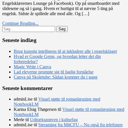
Engelsklærernes Lounge på Facebook). Op på smartboardet med
–
slidesene og så i gang. Hvem er hurtigst til at nævne 5 ting på
juleleg
engelsk. Sidste år spillede alle mod alle. Og […]
til
engelskundervisningen
Continue Reading...
Søg
efter:
Seneste indlæg
Brug kunstig intelligens til at inkludere alle i engelskfaget
Hvad er Google Gems, og hvordan letter det din
forberedelse?
Magic Write i Canva
Lad eleverne prompte sig til faglig forståelse
Canva på Skoletube: Sådan kommer du i gang
Seneste kommentarer
adminLise
til
Visuel støtte til romanlæsning med
NotebookLM
Karina Elsig Thøgersen
til
Visuel støtte til romanlæsning med
NotebookLM
Merle
til
Udtræksprøven i kulturfag
adminLise
til
Streaming fra MitCFU – Nu også fra telefonen