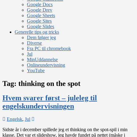
Google Docs
Google Drev
Google Sheets
Google Sites
Google Slides
Generelle tips og tricks
Dem følger jeg
Diverse
Fra PC til chromebook
Jul
MinUddannelse
Onlineundervisning
YouTube
Tag:
thinking on the spot
Hvem svarer først – juleleg til
engelskundervisningen
on
Engelsk
,
Jul
Hvem
Sidste år i december spillede jeg et thinking on the spot-spil i min
svarer
klasse. Det var et slideshow, jeg havde fundet på nettet (måske i
først