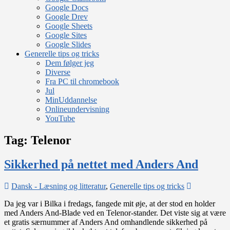
Google Docs
Google Drev
Google Sheets
Google Sites
Google Slides
Generelle tips og tricks
Dem følger jeg
Diverse
Fra PC til chromebook
Jul
MinUddannelse
Onlineundervisning
YouTube
Tag:
Telenor
Sikkerhed på nettet med Anders And
on
Dansk - Læsning og litteratur
,
Generelle tips og tricks
Sikkerhed
Da jeg var i Bilka i fredags, fangede mit øje, at der stod en holder
på
med Anders And-Blade ved en Telenor-stander. Det viste sig at være
nettet
et gratis særnummer af Anders And omhandlende sikkerhed på
med