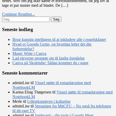
nettet. Selv om jeg ikke købte et telefonabonnement, fik jeg lov at
Anders
tage et par numre med af bladet. De […]
And
Continue Reading...
Søg
efter:
Seneste indlæg
Brug kunstig intelligens til at inkludere alle i engelskfaget
Hvad er Google Gems, og hvordan letter det din
forberedelse?
Magic Write i Canva
Lad eleverne prompte sig til faglig forståelse
Canva på Skoletube: Sådan kommer du i gang
Seneste kommentarer
adminLise
til
Visuel støtte til romanlæsning med
NotebookLM
Karina Elsig Thøgersen
til
Visuel støtte til romanlæsning med
NotebookLM
Merle
til
Udtræksprøven i kulturfag
adminLise
til
Streaming fra MitCFU – Nu også fra telefonen
til dit eget TV
adminLise
til
Jamboard – din tavle i Google Meet