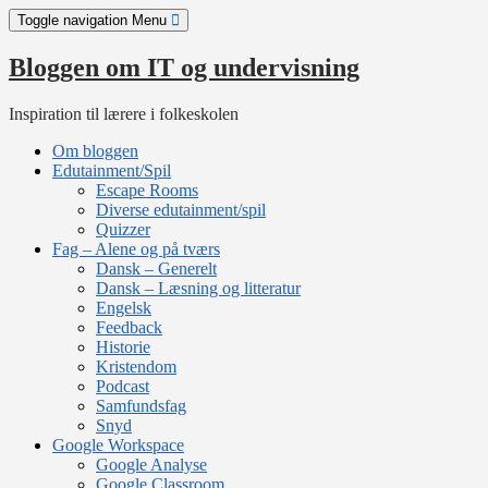
Skip
Toggle navigation
Menu
to
content
Bloggen om IT og undervisning
Inspiration til lærere i folkeskolen
Om bloggen
Edutainment/Spil
Escape Rooms
Diverse edutainment/spil
Quizzer
Fag – Alene og på tværs
Dansk – Generelt
Dansk – Læsning og litteratur
Engelsk
Feedback
Historie
Kristendom
Podcast
Samfundsfag
Snyd
Google Workspace
Google Analyse
Google Classroom