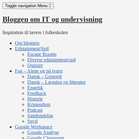
Skip
Toggle navigation
Menu
to
content
Bloggen om IT og undervisning
Inspiration til lærere i folkeskolen
Om bloggen
Edutainment/Spil
Escape Rooms
Diverse edutainment/spil
Quizzer
Fag – Alene og på tværs
Dansk – Generelt
Dansk – Læsning og litteratur
Engelsk
Feedback
Historie
Kristendom
Podcast
Samfundsfag
Snyd
Google Workspace
Google Analyse
Google Classroom