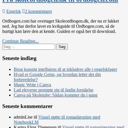
til
Engelsk
2 kommentarer
Fra
Ordbogen.com har overtaget Skoleordbogen.dk, der nu er lukket
skoleordbogen.dk
ned. Jeg har derfor lavet en kvikguide til Ordbogen.com, så de
til
hurtigt kan lære den at kende. Guiden er også her til download.
ordbogen.com
Continue Reading...
Søg
efter:
Seneste indlæg
Brug kunstig intelligens til at inkludere alle i engelskfaget
Hvad er Google Gems, og hvordan letter det din
forberedelse?
Magic Write i Canva
Lad eleverne prompte sig til faglig forståelse
Canva på Skoletube: Sådan kommer du i gang
Seneste kommentarer
adminLise
til
Visuel støtte til romanlæsning med
NotebookLM
Karina Elsig Thøgersen
til
Visuel støtte til romanlæsning med