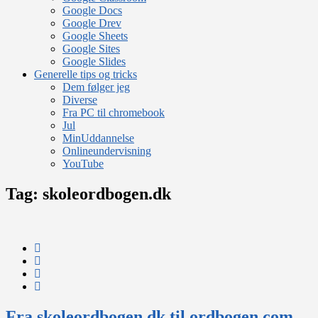
Google Docs
Google Drev
Google Sheets
Google Sites
Google Slides
Generelle tips og tricks
Dem følger jeg
Diverse
Fra PC til chromebook
Jul
MinUddannelse
Onlineundervisning
YouTube
Tag:
skoleordbogen.dk
Fra skoleordbogen.dk til ordbogen.com