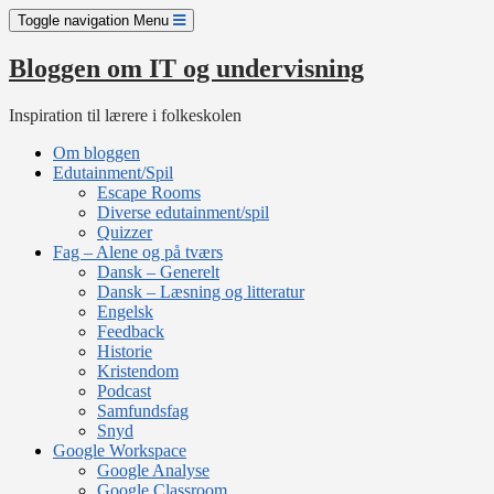
Skip
Toggle navigation
Menu
to
content
Bloggen om IT og undervisning
Inspiration til lærere i folkeskolen
Om bloggen
Edutainment/Spil
Escape Rooms
Diverse edutainment/spil
Quizzer
Fag – Alene og på tværs
Dansk – Generelt
Dansk – Læsning og litteratur
Engelsk
Feedback
Historie
Kristendom
Podcast
Samfundsfag
Snyd
Google Workspace
Google Analyse
Google Classroom