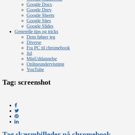
Google Docs
Google Drev
Google Sheets
Google Sites
Google Slides
Generelle tips og tricks
Dem følger jeg
Diverse
Fra PC til chromebook
Jul
MinUddannelse
Onlineundervisning
YouTube
Tag:
screenshot
Tag skærmbilleder på chromebook