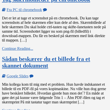
on
Fra PC til chromebook
Tag
Det er let at tage et screenshot på en chromebook. Du kan tage
skærmbilleder
screenshots af hele skærmen eller kun dele af den. Skærmbillede af
på
hele skærmen Du skal holde ctrl-tasten og skifte-fanetasten nede på
chromebook
samme tid. Screenshottet ligger nu som png-fil (billedfil) i
download-mappen. Du får en besked på skærmen med link direkte
til mappen. […]
Continue Reading...
Sådan beskærer du et billede fra et
skannet dokument
on
Google Slides
Sådan
Min kollega kom til mig med et problem. Hun havde indskannet et
beskærer
billede til en PDF-fil på vores kopimaskine. Nu ville hun dog gerne
du
have beskåret billedet. Hvordan gjorde hun mon det`? En måde at
et
gøre det på kunne være følgende Trin 1 – Åbn PDF-filen og tag et
billede
skærmprint På mit tastatur tager man skærmprint […]
fra
et