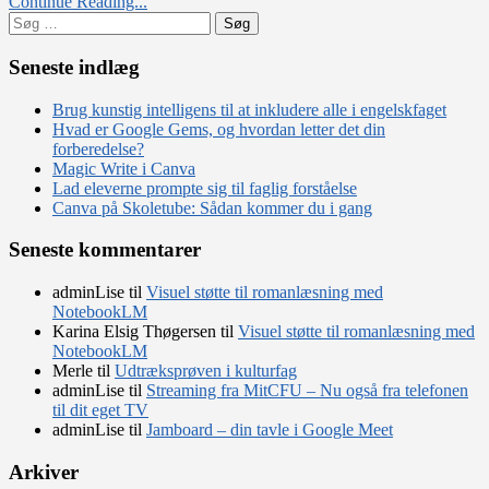
Continue Reading...
skannet
Søg
dokument
efter:
Seneste indlæg
Brug kunstig intelligens til at inkludere alle i engelskfaget
Hvad er Google Gems, og hvordan letter det din
forberedelse?
Magic Write i Canva
Lad eleverne prompte sig til faglig forståelse
Canva på Skoletube: Sådan kommer du i gang
Seneste kommentarer
adminLise
til
Visuel støtte til romanlæsning med
NotebookLM
Karina Elsig Thøgersen
til
Visuel støtte til romanlæsning med
NotebookLM
Merle
til
Udtræksprøven i kulturfag
adminLise
til
Streaming fra MitCFU – Nu også fra telefonen
til dit eget TV
adminLise
til
Jamboard – din tavle i Google Meet
Arkiver