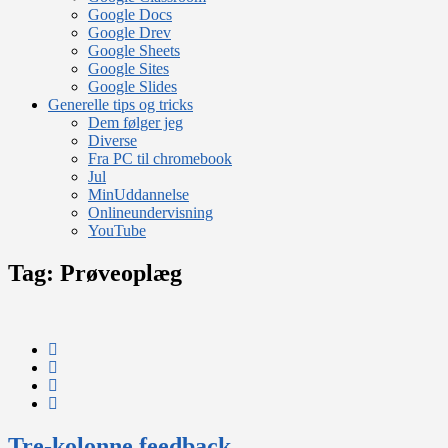
Google Docs
Google Drev
Google Sheets
Google Sites
Google Slides
Generelle tips og tricks
Dem følger jeg
Diverse
Fra PC til chromebook
Jul
MinUddannelse
Onlineundervisning
YouTube
Tag:
Prøveoplæg
Tre-kolonne feedback