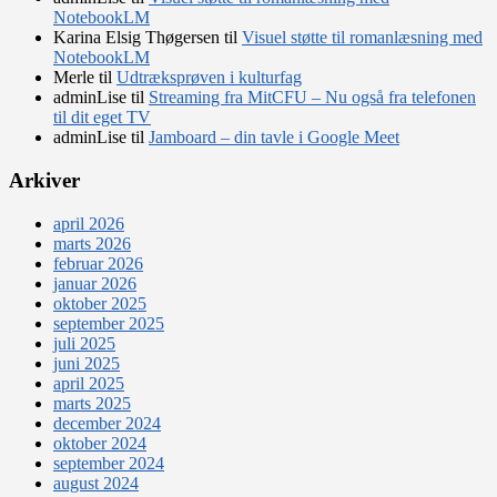
NotebookLM
Karina Elsig Thøgersen
til
Visuel støtte til romanlæsning med
NotebookLM
Merle
til
Udtræksprøven i kulturfag
adminLise
til
Streaming fra MitCFU – Nu også fra telefonen
til dit eget TV
adminLise
til
Jamboard – din tavle i Google Meet
Arkiver
april 2026
marts 2026
februar 2026
januar 2026
oktober 2025
september 2025
juli 2025
juni 2025
april 2025
marts 2025
december 2024
oktober 2024
september 2024
august 2024