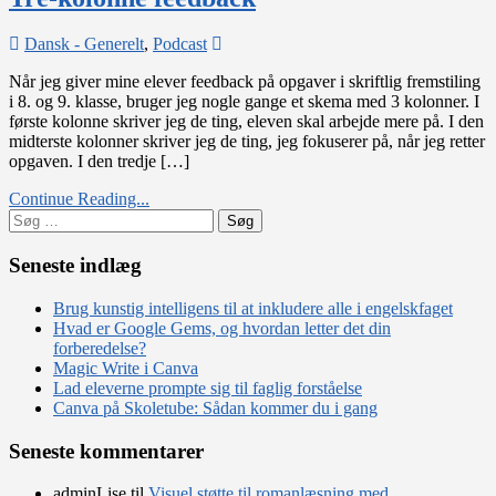
on
Dansk - Generelt
,
Podcast
Tre-
Når jeg giver mine elever feedback på opgaver i skriftlig fremstiling
kolonne
i 8. og 9. klasse, bruger jeg nogle gange et skema med 3 kolonner. I
feedback
første kolonne skriver jeg de ting, eleven skal arbejde mere på. I den
midterste kolonner skriver jeg de ting, jeg fokuserer på, når jeg retter
opgaven. I den tredje […]
Continue Reading...
Søg
efter:
Seneste indlæg
Brug kunstig intelligens til at inkludere alle i engelskfaget
Hvad er Google Gems, og hvordan letter det din
forberedelse?
Magic Write i Canva
Lad eleverne prompte sig til faglig forståelse
Canva på Skoletube: Sådan kommer du i gang
Seneste kommentarer
adminLise
til
Visuel støtte til romanlæsning med