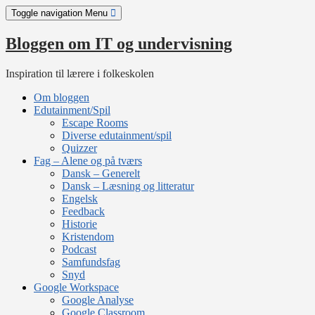
Skip
Toggle navigation
Menu
to
content
Bloggen om IT og undervisning
Inspiration til lærere i folkeskolen
Om bloggen
Edutainment/Spil
Escape Rooms
Diverse edutainment/spil
Quizzer
Fag – Alene og på tværs
Dansk – Generelt
Dansk – Læsning og litteratur
Engelsk
Feedback
Historie
Kristendom
Podcast
Samfundsfag
Snyd
Google Workspace
Google Analyse
Google Classroom