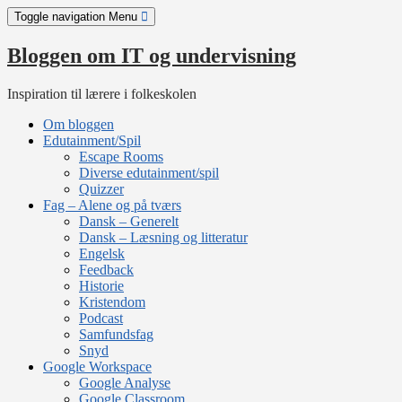
Skip
Toggle navigation
Menu
to
content
Bloggen om IT og undervisning
Inspiration til lærere i folkeskolen
Om bloggen
Edutainment/Spil
Escape Rooms
Diverse edutainment/spil
Quizzer
Fag – Alene og på tværs
Dansk – Generelt
Dansk – Læsning og litteratur
Engelsk
Feedback
Historie
Kristendom
Podcast
Samfundsfag
Snyd
Google Workspace
Google Analyse
Google Classroom