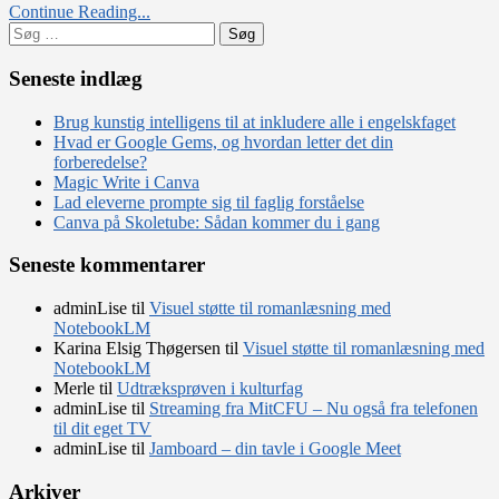
Continue Reading...
Søg
efter:
Seneste indlæg
Brug kunstig intelligens til at inkludere alle i engelskfaget
Hvad er Google Gems, og hvordan letter det din
forberedelse?
Magic Write i Canva
Lad eleverne prompte sig til faglig forståelse
Canva på Skoletube: Sådan kommer du i gang
Seneste kommentarer
adminLise
til
Visuel støtte til romanlæsning med
NotebookLM
Karina Elsig Thøgersen
til
Visuel støtte til romanlæsning med
NotebookLM
Merle
til
Udtræksprøven i kulturfag
adminLise
til
Streaming fra MitCFU – Nu også fra telefonen
til dit eget TV
adminLise
til
Jamboard – din tavle i Google Meet
Arkiver