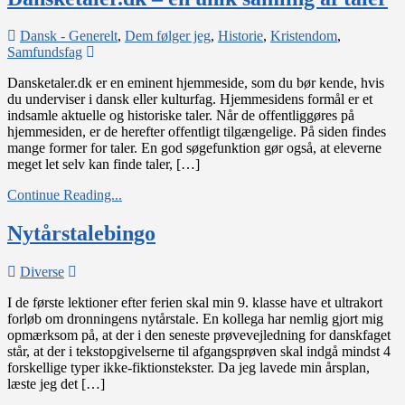
Dansk - Generelt
,
Dem følger jeg
,
Historie
,
Kristendom
,
on
Samfundsfag
Dansketaler.dk
Dansketaler.dk er en eminent hjemmeside, som du bør kende, hvis
–
du underviser i dansk eller kulturfag. Hjemmesidens formål er et
en
indsamle aktuelle og historiske taler. Når de offentliggøres på
unik
hjemmesiden, er de herefter offentligt tilgængelige. På siden findes
samling
mange former for taler. En god søgefunktion gør også, at eleverne
af
meget let selv kan finde taler, […]
taler
Continue Reading...
Nytårstalebingo
on
Diverse
Nytårstalebingo
I de første lektioner efter ferien skal min 9. klasse have et ultrakort
forløb om dronningens nytårstale. En kollega har nemlig gjort mig
opmærksom på, at der i den seneste prøvevejledning for danskfaget
står, at der i tekstopgivelserne til afgangsprøven skal indgå mindst 4
forskellige typer ikke-fiktionstekster. Da jeg lavede min årsplan,
læste jeg det […]