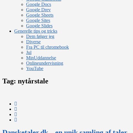
Google Docs
Google Drev
Google Sheets
Google Sites
Google Slides
Generelle tips og tricks
Dem følger jeg
Diverse
Fra PC til chromebook
Jul
MinUddannelse
Onlineundervisning
YouTube
Tag:
nytårstale
Dansketaler.dk – en unik samling af taler