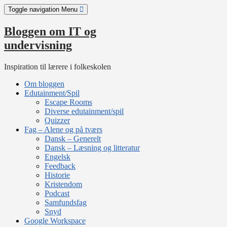
Skip
Toggle navigation
Menu
to
content
Bloggen om IT og
undervisning
Inspiration til lærere i folkeskolen
Om bloggen
Edutainment/Spil
Escape Rooms
Diverse edutainment/spil
Quizzer
Fag – Alene og på tværs
Dansk – Generelt
Dansk – Læsning og litteratur
Engelsk
Feedback
Historie
Kristendom
Podcast
Samfundsfag
Snyd
Google Workspace