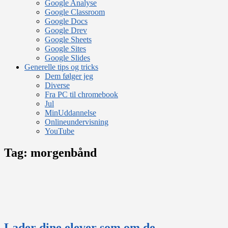
Google Analyse
Google Classroom
Google Docs
Google Drev
Google Sheets
Google Sites
Google Slides
Generelle tips og tricks
Dem følger jeg
Diverse
Fra PC til chromebook
Jul
MinUddannelse
Onlineundervisning
YouTube
Tag:
morgenbånd
Lader dine elever som om de