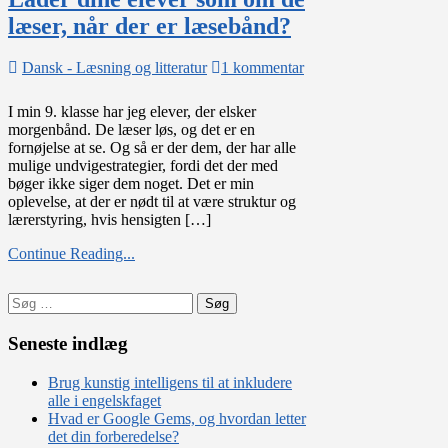
læser, når der er læsebånd?
til
Dansk - Læsning og litteratur
1 kommentar
Lader
dine
I min 9. klasse har jeg elever, der elsker
elever
morgenbånd. De læser løs, og det er en
som
fornøjelse at se. Og så er der dem, der har alle
om
mulige undvigestrategier, fordi det der med
de
bøger ikke siger dem noget. Det er min
læser,
oplevelse, at der er nødt til at være struktur og
når
lærerstyring, hvis hensigten […]
der
er
Continue Reading...
læsebånd?
Søg
efter:
Seneste indlæg
Brug kunstig intelligens til at inkludere
alle i engelskfaget
Hvad er Google Gems, og hvordan letter
det din forberedelse?