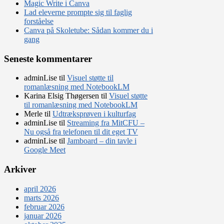
Magic Write i Canva
Lad eleverne prompte sig til faglig
forståelse
Canva på Skoletube: Sådan kommer du i
gang
Seneste kommentarer
adminLise
til
Visuel støtte til
romanlæsning med NotebookLM
Karina Elsig Thøgersen
til
Visuel støtte
til romanlæsning med NotebookLM
Merle
til
Udtræksprøven i kulturfag
adminLise
til
Streaming fra MitCFU –
Nu også fra telefonen til dit eget TV
adminLise
til
Jamboard – din tavle i
Google Meet
Arkiver
april 2026
marts 2026
februar 2026
januar 2026