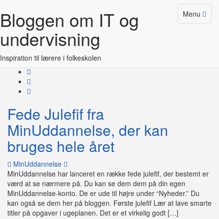
Bloggen om IT og
Tag:
Lav smarte titler på opgaver
Toggle
Menu
Skip
navigation
to
i ugeplanen
undervisning
content
Inspiration til lærere i folkeskolen
Fede Julefif fra
MinUddannelse, der kan
bruges hele året
on
MinUddannelse
Fede
MinUddannelse har lanceret en række fede julefif, der bestemt er
Julefif
værd at se nærmere på. Du kan se dem dem på din egen
fra
MinUddannelse-konto. De er ude til højre under “Nyheder.” Du
MinUddannelse,
kan også se dem her på bloggen. Første julefif Lær at lave smarte
der
titler på opgaver i ugeplanen. Det er et virkelig godt […]