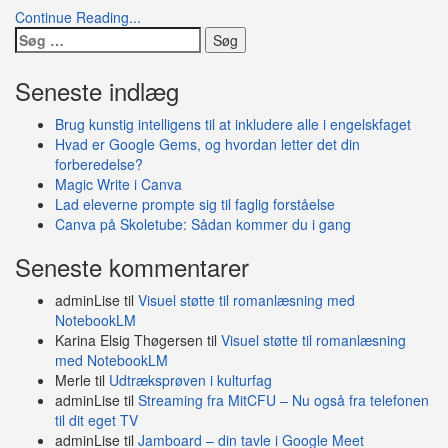
kan
Continue Reading...
bruges
Søg
hele
efter:
året
Seneste indlæg
Brug kunstig intelligens til at inkludere alle i engelskfaget
Hvad er Google Gems, og hvordan letter det din
forberedelse?
Magic Write i Canva
Lad eleverne prompte sig til faglig forståelse
Canva på Skoletube: Sådan kommer du i gang
Seneste kommentarer
adminLise
til
Visuel støtte til romanlæsning med
NotebookLM
Karina Elsig Thøgersen
til
Visuel støtte til romanlæsning
med NotebookLM
Merle
til
Udtræksprøven i kulturfag
adminLise
til
Streaming fra MitCFU – Nu også fra telefonen
til dit eget TV
adminLise
til
Jamboard – din tavle i Google Meet