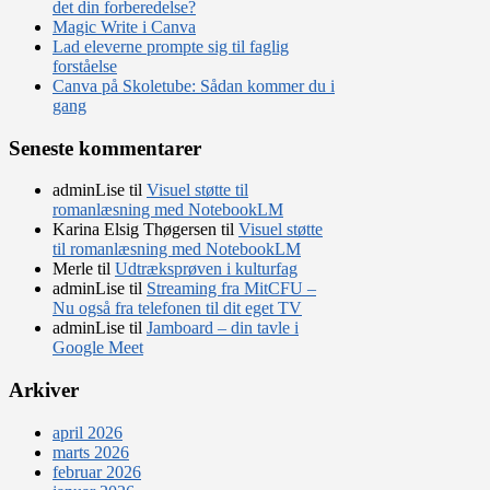
det din forberedelse?
Magic Write i Canva
Lad eleverne prompte sig til faglig
forståelse
Canva på Skoletube: Sådan kommer du i
gang
Seneste kommentarer
adminLise
til
Visuel støtte til
romanlæsning med NotebookLM
Karina Elsig Thøgersen
til
Visuel støtte
til romanlæsning med NotebookLM
Merle
til
Udtræksprøven i kulturfag
adminLise
til
Streaming fra MitCFU –
Nu også fra telefonen til dit eget TV
adminLise
til
Jamboard – din tavle i
Google Meet
Arkiver
april 2026
marts 2026
februar 2026