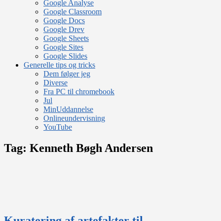
Google Analyse
Google Classroom
Google Docs
Google Drev
Google Sheets
Google Sites
Google Slides
Generelle tips og tricks
Dem følger jeg
Diverse
Fra PC til chromebook
Jul
MinUddannelse
Onlineundervisning
YouTube
Tag:
Kenneth Bøgh Andersen
Kuratering af artefakter til