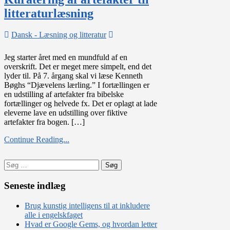
litteraturlæsning
Dansk - Læsning og litteratur
on
Kuratering
af
Jeg starter året med en mundfuld af en
artefakter
overskrift. Det er meget mere simpelt, end det
til
lyder til. På 7. årgang skal vi læse Kenneth
litteraturlæsning
Bøghs “Djævelens lærling.” I fortællingen er
en udstilling af artefakter fra bibelske
fortællinger og helvede fx. Det er oplagt at lade
eleverne lave en udstilling over fiktive
artefakter fra bogen. […]
Continue Reading...
Søg
efter:
Seneste indlæg
Brug kunstig intelligens til at inkludere
alle i engelskfaget
Hvad er Google Gems, og hvordan letter