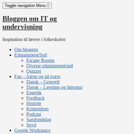
Skip
Toggle navigation
Menu
to
content
Bloggen om IT og
undervisning
Inspiration til lærere i folkeskolen
Om bloggen
Edutainment/Spil
Escape Rooms
Diverse edutainment/spil
Quizzer
Fag – Alene og på tværs
Dansk – Generelt
Dansk – Læsning og litteratur
Engelsk
Feedback
Historie
Kristendom
Podcast
Samfundsfag
Snyd
Google Workspace