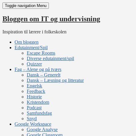
Skip
Toggle navigation
Menu
to
content
Bloggen om IT og undervisning
Inspiration til lærere i folkeskolen
Om bloggen
Edutainment/Spil
Escape Rooms
Diverse edutainment/spil
Quizzer
Fag – Alene og på tværs
Dansk – Generelt
Dansk – Læsning og litteratur
Engelsk
Feedback
Historie
Kristendom
Podcast
Samfundsfag
Snyd
Google Workspace
Google Analyse
Google Classroom