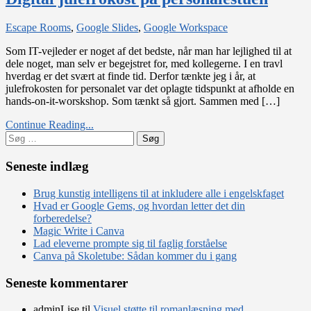
on
Escape Rooms
,
Google Slides
,
Google Workspace
Digital
Som IT-vejleder er noget af det bedste, når man har lejlighed til at
julefrokost
dele noget, man selv er begejstret for, med kollegerne. I en travl
på
hverdag er det svært at finde tid. Derfor tænkte jeg i år, at
personalestuen
julefrokosten for personalet var det oplagte tidspunkt at afholde en
hands-on-it-worskshop. Som tænkt så gjort. Sammen med […]
Continue Reading...
Søg
efter:
Seneste indlæg
Brug kunstig intelligens til at inkludere alle i engelskfaget
Hvad er Google Gems, og hvordan letter det din
forberedelse?
Magic Write i Canva
Lad eleverne prompte sig til faglig forståelse
Canva på Skoletube: Sådan kommer du i gang
Seneste kommentarer
adminLise
til
Visuel støtte til romanlæsning med