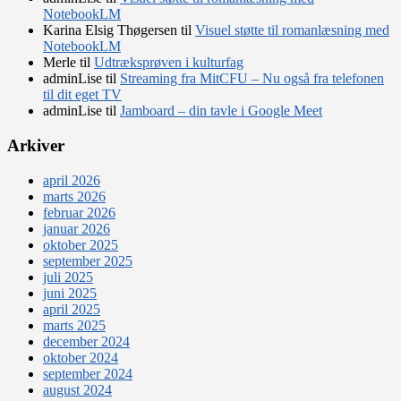
NotebookLM
Karina Elsig Thøgersen
til
Visuel støtte til romanlæsning med
NotebookLM
Merle
til
Udtræksprøven i kulturfag
adminLise
til
Streaming fra MitCFU – Nu også fra telefonen
til dit eget TV
adminLise
til
Jamboard – din tavle i Google Meet
Arkiver
april 2026
marts 2026
februar 2026
januar 2026
oktober 2025
september 2025
juli 2025
juni 2025
april 2025
marts 2025
december 2024
oktober 2024
september 2024
august 2024