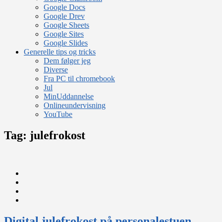
Google Docs
Google Drev
Google Sheets
Google Sites
Google Slides
Generelle tips og tricks
Dem følger jeg
Diverse
Fra PC til chromebook
Jul
MinUddannelse
Onlineundervisning
YouTube
Tag:
julefrokost
Digital julefrokost på personalestuen