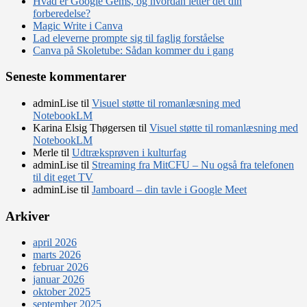
Hvad er Google Gems, og hvordan letter det din
forberedelse?
Magic Write i Canva
Lad eleverne prompte sig til faglig forståelse
Canva på Skoletube: Sådan kommer du i gang
Seneste kommentarer
adminLise
til
Visuel støtte til romanlæsning med
NotebookLM
Karina Elsig Thøgersen
til
Visuel støtte til romanlæsning med
NotebookLM
Merle
til
Udtræksprøven i kulturfag
adminLise
til
Streaming fra MitCFU – Nu også fra telefonen
til dit eget TV
adminLise
til
Jamboard – din tavle i Google Meet
Arkiver
april 2026
marts 2026
februar 2026
januar 2026
oktober 2025
september 2025