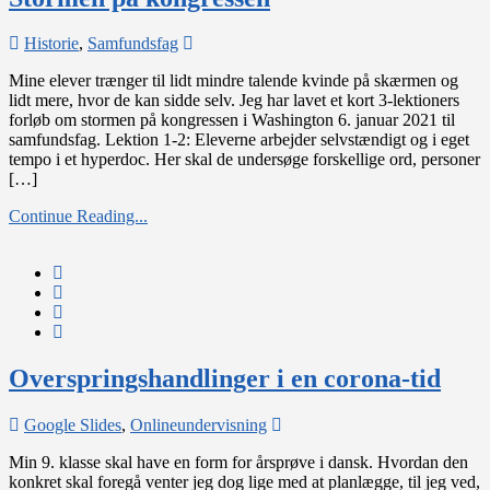
on
Historie
,
Samfundsfag
Stormen
Mine elever trænger til lidt mindre talende kvinde på skærmen og
på
lidt mere, hvor de kan sidde selv. Jeg har lavet et kort 3-lektioners
kongressen
forløb om stormen på kongressen i Washington 6. januar 2021 til
samfundsfag. Lektion 1-2: Eleverne arbejder selvstændigt og i eget
tempo i et hyperdoc. Her skal de undersøge forskellige ord, personer
[…]
Continue Reading...
Overspringshandlinger i en corona-tid
on
Google Slides
,
Onlineundervisning
Overspringshandlinger
Min 9. klasse skal have en form for årsprøve i dansk. Hvordan den
i
konkret skal foregå venter jeg dog lige med at planlægge, til jeg ved,
en