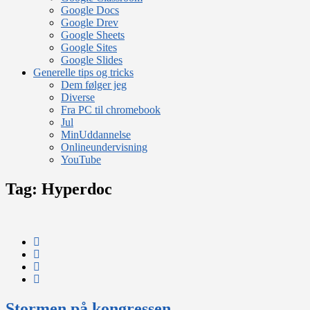
Google Docs
Google Drev
Google Sheets
Google Sites
Google Slides
Generelle tips og tricks
Dem følger jeg
Diverse
Fra PC til chromebook
Jul
MinUddannelse
Onlineundervisning
YouTube
Tag:
Hyperdoc
Stormen på kongressen