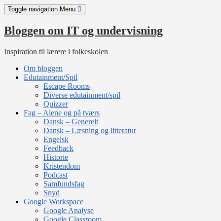
Skip
Toggle navigation
Menu
to
content
Bloggen om IT og undervisning
Inspiration til lærere i folkeskolen
Om bloggen
Edutainment/Spil
Escape Rooms
Diverse edutainment/spil
Quizzer
Fag – Alene og på tværs
Dansk – Generelt
Dansk – Læsning og litteratur
Engelsk
Feedback
Historie
Kristendom
Podcast
Samfundsfag
Snyd
Google Workspace
Google Analyse
Google Classroom