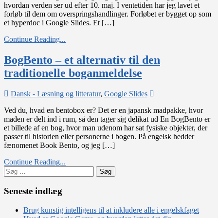
hvordan verden ser ud efter 10. maj. I ventetiden har jeg lavet et
corona-
forløb til dem om overspringshandlinger. Forløbet er bygget op som
tid
et hyperdoc i Google Slides. Et […]
Continue Reading...
BogBento – et alternativ til den
traditionelle boganmeldelse
on
Dansk - Læsning og litteratur
,
Google Slides
BogBento
Ved du, hvad en bentobox er? Det er en japansk madpakke, hvor
–
maden er delt ind i rum, så den tager sig delikat ud En BogBento er
et
et billede af en bog, hvor man udenom har sat fysiske objekter, der
alternativ
passer til historien eller personerne i bogen. På engelsk hedder
til
fænomenet Book Bento, og jeg […]
den
traditionelle
Continue Reading...
boganmeldelse
Søg
efter:
Seneste indlæg
Brug kunstig intelligens til at inkludere alle i engelskfaget