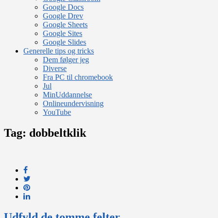
Google Docs
Google Drev
Google Sheets
Google Sites
Google Slides
Generelle tips og tricks
Dem følger jeg
Diverse
Fra PC til chromebook
Jul
MinUddannelse
Onlineundervisning
YouTube
Tag:
dobbeltklik
Udfyld de tomme felter