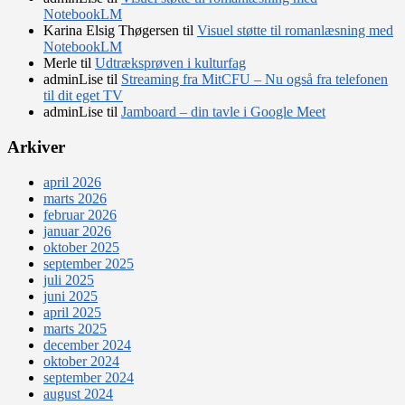
NotebookLM
Karina Elsig Thøgersen
til
Visuel støtte til romanlæsning med
NotebookLM
Merle
til
Udtræksprøven i kulturfag
adminLise
til
Streaming fra MitCFU – Nu også fra telefonen
til dit eget TV
adminLise
til
Jamboard – din tavle i Google Meet
Arkiver
april 2026
marts 2026
februar 2026
januar 2026
oktober 2025
september 2025
juli 2025
juni 2025
april 2025
marts 2025
december 2024
oktober 2024
september 2024
august 2024