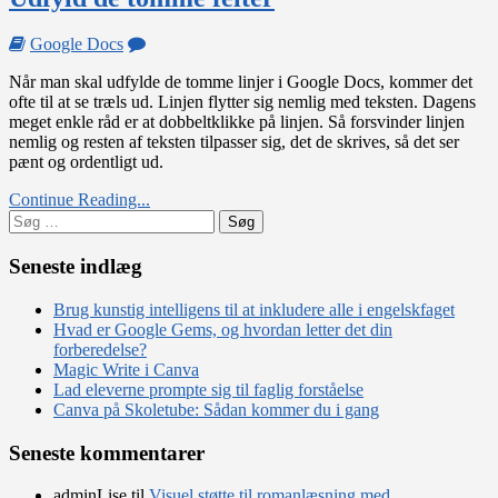
on
Google Docs
Udfyld
Når man skal udfylde de tomme linjer i Google Docs, kommer det
de
ofte til at se træls ud. Linjen flytter sig nemlig med teksten. Dagens
tomme
meget enkle råd er at dobbeltklikke på linjen. Så forsvinder linjen
felter
nemlig og resten af teksten tilpasser sig, det de skrives, så det ser
pænt og ordentligt ud.
Continue Reading...
Søg
efter:
Seneste indlæg
Brug kunstig intelligens til at inkludere alle i engelskfaget
Hvad er Google Gems, og hvordan letter det din
forberedelse?
Magic Write i Canva
Lad eleverne prompte sig til faglig forståelse
Canva på Skoletube: Sådan kommer du i gang
Seneste kommentarer
adminLise
til
Visuel støtte til romanlæsning med