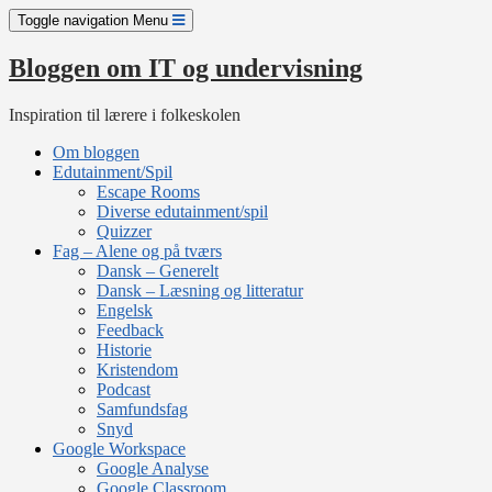
Skip
Toggle navigation
Menu
to
content
Bloggen om IT og undervisning
Inspiration til lærere i folkeskolen
Om bloggen
Edutainment/Spil
Escape Rooms
Diverse edutainment/spil
Quizzer
Fag – Alene og på tværs
Dansk – Generelt
Dansk – Læsning og litteratur
Engelsk
Feedback
Historie
Kristendom
Podcast
Samfundsfag
Snyd
Google Workspace
Google Analyse
Google Classroom