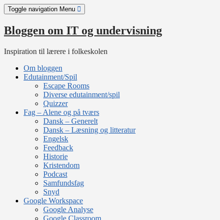
Skip
Toggle navigation
Menu
to
content
Bloggen om IT og undervisning
Inspiration til lærere i folkeskolen
Om bloggen
Edutainment/Spil
Escape Rooms
Diverse edutainment/spil
Quizzer
Fag – Alene og på tværs
Dansk – Generelt
Dansk – Læsning og litteratur
Engelsk
Feedback
Historie
Kristendom
Podcast
Samfundsfag
Snyd
Google Workspace
Google Analyse
Google Classroom