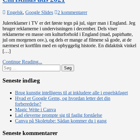
til
Engelsk
,
Google Slides
2 kommentarer
Christmas
Julereklamer i TV er det første tegn på jul, siger man i England. Jeg
ads
bruger reklamerne i undervisningen i december. Dels viser
2021
reklamerne en masse om kulturforhold i England (mad, papirhatte,
jul om morgenen osv.), og dels er mange af filmene så gode, at de
nærmest er kortfilm med en opbyggelig historie. En didaktisk vinkel
[…]
Continue Reading...
Søg
efter:
Seneste indlæg
Brug kunstig intelligens til at inkludere alle i engelskfaget
Hvad er Google Gems, og hvordan letter det din
forberedelse?
Magic Write i Canva
Lad eleverne prompte sig til faglig forståelse
Canva på Skoletube: Sådan kommer du i gang
Seneste kommentarer