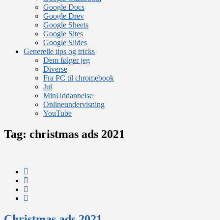
Google Docs
Google Drev
Google Sheets
Google Sites
Google Slides
Generelle tips og tricks
Dem følger jeg
Diverse
Fra PC til chromebook
Jul
MinUddannelse
Onlineundervisning
YouTube
Tag:
christmas ads 2021
Christmas ads 2021