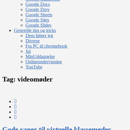
Google Docs
Google Drev
Google Sheets
Google Sites
Google Slides
Generelle tips og tricks
Dem følger jeg
Diverse
Fra PC til chromebook
Jul
MinUddannelse
Onlineundervisning
YouTube
Tag:
videomøder
Gode vaner til virtuelle klassemøder