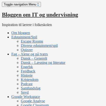
Skip
Toggle navigation
Menu
to
content
Bloggen om IT og undervisning
Inspiration til lærere i folkeskolen
Om bloggen
Edutainment/Spil
Escape Rooms
Diverse edutainment/spil
Quizzer
Fag – Alene og på tværs
Dansk – Generelt
Dansk – Læsning og litteratur
Engelsk
Feedback
Historie
Kristendom
Podcast
Samfundsfag
Snyd
Google Workspace
Google Analyse
Google Classroom