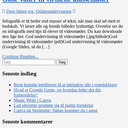
on
Dem følger jeg
,
Onlineundervisning
Gode
Infografik er tit bedre end masser af tekst, når man skal ud med et
vaner
budskab. Vi læser alle og forstår billeder lynhurtigt. Ovenfor ser du
til
en infografik med tips til elever til videomøder. Du kan downloade
virtuelle
den lige her. God undervisning til videomøder (.jpg/billede)God
klassemøder
undervisning til videomøder (pdf)God undervisning til videomøder
(Google Slides, så du […]
Continue Reading...
Søg
efter:
Seneste indlæg
Brug kunstig intelligens til at inkludere alle i engelskfaget
Hvad er Google Gems, og hvordan letter det din
forberedelse?
Magic Write i Canva
Lad eleverne prompte sig til faglig forståelse
Canva på Skoletube: Sådan kommer du i gang
Seneste kommentarer