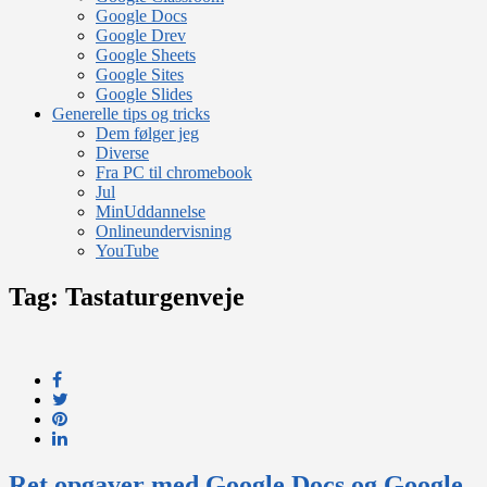
Google Docs
Google Drev
Google Sheets
Google Sites
Google Slides
Generelle tips og tricks
Dem følger jeg
Diverse
Fra PC til chromebook
Jul
MinUddannelse
Onlineundervisning
YouTube
Tag:
Tastaturgenveje
Ret opgaver med Google Docs og Google