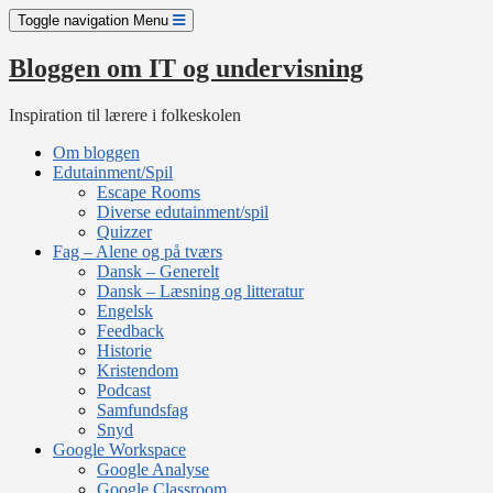
Skip
Toggle navigation
Menu
to
content
Bloggen om IT og undervisning
Inspiration til lærere i folkeskolen
Om bloggen
Edutainment/Spil
Escape Rooms
Diverse edutainment/spil
Quizzer
Fag – Alene og på tværs
Dansk – Generelt
Dansk – Læsning og litteratur
Engelsk
Feedback
Historie
Kristendom
Podcast
Samfundsfag
Snyd
Google Workspace
Google Analyse
Google Classroom