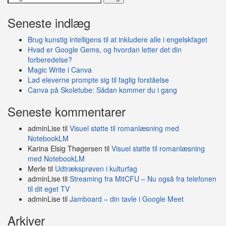
efter:
Seneste indlæg
Brug kunstig intelligens til at inkludere alle i engelskfaget
Hvad er Google Gems, og hvordan letter det din
forberedelse?
Magic Write i Canva
Lad eleverne prompte sig til faglig forståelse
Canva på Skoletube: Sådan kommer du i gang
Seneste kommentarer
adminLise
til
Visuel støtte til romanlæsning med
NotebookLM
Karina Elsig Thøgersen
til
Visuel støtte til romanlæsning
med NotebookLM
Merle
til
Udtræksprøven i kulturfag
adminLise
til
Streaming fra MitCFU – Nu også fra telefonen
til dit eget TV
adminLise
til
Jamboard – din tavle i Google Meet
Arkiver