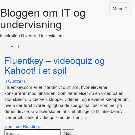
Bloggen om IT og
Tag:
fluentkey
Toggle
Menu
Skip
navigation
to
undervisning
content
Inspiration til lærere i folkeskolen
Fluentkey – videoquiz og
Kahoot! i et spil
on
Quizzer
Fluentkey
Fluentkey.com er et interaktivt quiz-spil, hvor eleverne
–
konkurrerer mod hinanden. Som lærer viser du en video på en
videoquiz
stor skærm. Undervejs stopper videoen, og eleverne kæmper om,
og
hvem der først svarer rigtigt på de spørgsmål, der kommer på
Kahoot!
deres device. Gratisversionen af sitet alt rigeligt til mine behov.
i
Der er bibliotek af videoquizzer, der her […]
et
Continue Reading...
spil
Søg