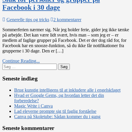
Facebook i 30 dage
til
Generelle tips og tricks
2 kommentarer
Sluk
Sommerferien nærmer sig. Når jeg holder ferie, gider jeg ikke tænke
for
på arbejde. Det kan være lidt svært, hvis man – som jeg er – er
personer
medlem af faglige grupper på Facebook. Det er der dog råd for, for
og
Facebook har en snooze-funktion, så du ikke får notifikationer fra
grupper
grupperne i 30 dage. Den er […]
på
Facebook
Continue Reading...
i
Søg
30
efter:
dage
Seneste indlæg
Brug kunstig intelligens til at inkludere alle i engelskfaget
Hvad er Google Gems, og hvordan letter det din
forberedelse?
Magic Write i Canva
Lad eleverne prompte sig til faglig forståelse
Canva på Skoletube: Sådan kommer du i gang
Seneste kommentarer