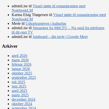
adminLise
til
Visuel støtte til romanlæsning med
NotebookLM
Karina Elsig Thøgersen
til
Visuel støtte til romanlæsning med
NotebookLM
Merle
til
Udtræksprøven i kulturfag
adminLise
til
Streaming fra MitCFU – Nu også fra telefonen
til dit eget TV
adminLise
til
Jamboard – din tavle i Google Meet
Arkiver
april 2026
marts 2026
februar 2026
januar 2026
oktober 2025
september 2025
juli 2025
juni 2025
april 2025
marts 2025
december 2024
oktober 2024
september 2024