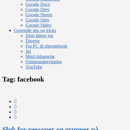
Google Docs
Google Drev
Google Sheets
Google Sites
Google Slides
Generelle tips og tricks
Dem følger jeg
Diverse
Fra PC til chromebook
Jul
MinUddannelse
Onlineundervisning
YouTube
Tag:
facebook
Sluk for personer og grupper på