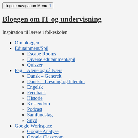
Skip
Toggle navigation
Menu
to
content
Bloggen om IT og undervisning
Inspiration til lærere i folkeskolen
Om bloggen
Edutainment/Spil
Escape Rooms
Diverse edutainment/spil
Quizzer
Fag – Alene og på tværs
Dansk – Generelt
Dansk – Læsning og litteratur
Engelsk
Feedback
Historie
Kristendom
Podcast
Samfundsfag
Snyd
Google Workspace
Google Analyse
Google Classroom