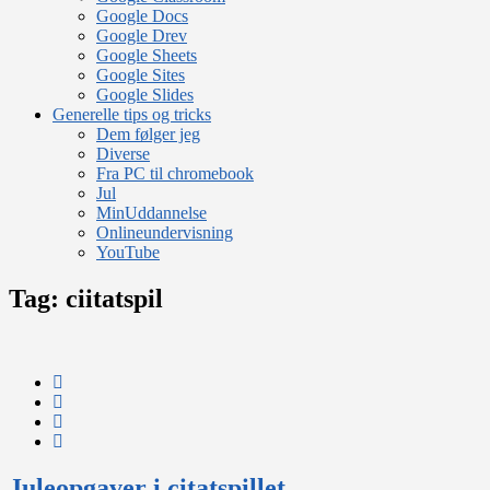
Google Docs
Google Drev
Google Sheets
Google Sites
Google Slides
Generelle tips og tricks
Dem følger jeg
Diverse
Fra PC til chromebook
Jul
MinUddannelse
Onlineundervisning
YouTube
Tag:
ciitatspil
Juleopgaver i citatspillet