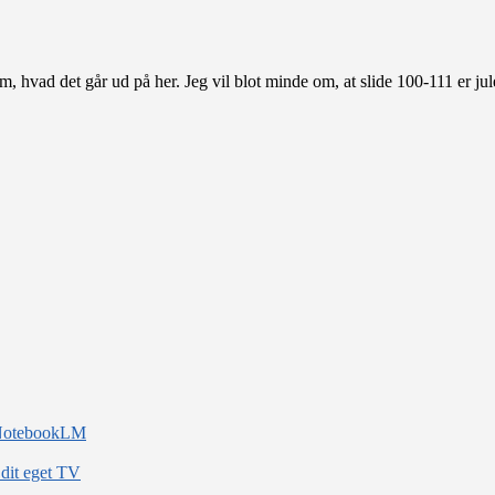
m, hvad det går ud på her. Jeg vil blot minde om, at slide 100-111 er j
d NotebookLM
 dit eget TV