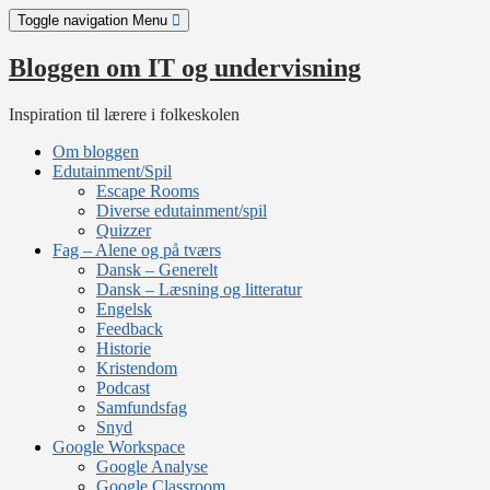
Skip
Toggle navigation
Menu
to
content
Bloggen om IT og undervisning
Inspiration til lærere i folkeskolen
Om bloggen
Edutainment/Spil
Escape Rooms
Diverse edutainment/spil
Quizzer
Fag – Alene og på tværs
Dansk – Generelt
Dansk – Læsning og litteratur
Engelsk
Feedback
Historie
Kristendom
Podcast
Samfundsfag
Snyd
Google Workspace
Google Analyse
Google Classroom