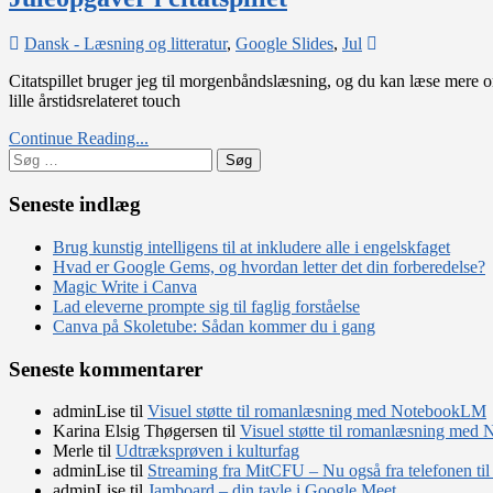
on
Dansk - Læsning og litteratur
,
Google Slides
,
Jul
Juleopgaver
Citatspillet bruger jeg til morgenbåndslæsning, og du kan læse mere o
i
lille årstidsrelateret touch
citatspillet
Continue Reading...
Søg
efter:
Seneste indlæg
Brug kunstig intelligens til at inkludere alle i engelskfaget
Hvad er Google Gems, og hvordan letter det din forberedelse?
Magic Write i Canva
Lad eleverne prompte sig til faglig forståelse
Canva på Skoletube: Sådan kommer du i gang
Seneste kommentarer
adminLise
til
Visuel støtte til romanlæsning med NotebookLM
Karina Elsig Thøgersen
til
Visuel støtte til romanlæsning me
Merle
til
Udtræksprøven i kulturfag
adminLise
til
Streaming fra MitCFU – Nu også fra telefonen til
adminLise
til
Jamboard – din tavle i Google Meet