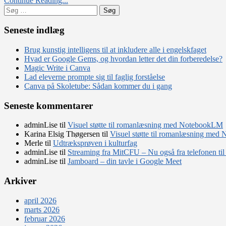
Continue Reading...
med
Søg
dine
efter:
elever
uden
Seneste indlæg
reklamer
og
Brug kunstig intelligens til at inkludere alle i engelskfaget
clickbait
Hvad er Google Gems, og hvordan letter det din forberedelse?
Magic Write i Canva
Lad eleverne prompte sig til faglig forståelse
Canva på Skoletube: Sådan kommer du i gang
Seneste kommentarer
adminLise
til
Visuel støtte til romanlæsning med NotebookLM
Karina Elsig Thøgersen
til
Visuel støtte til romanlæsning me
Merle
til
Udtræksprøven i kulturfag
adminLise
til
Streaming fra MitCFU – Nu også fra telefonen til
adminLise
til
Jamboard – din tavle i Google Meet
Arkiver
april 2026
marts 2026
februar 2026