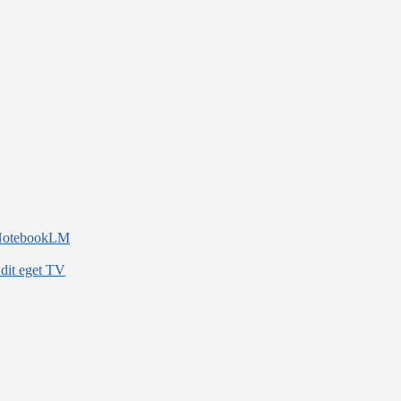
d NotebookLM
 dit eget TV