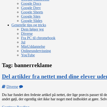
Google Docs
Google Drev
Google Sheets
Google Sites
Google Slides
Generelle tips og tricks
Dem følger jeg
Diverse
Fra PC til chromebook
Jul
MinUddannelse
Onlineundervisning
YouTube
Tag:
bannerreklame
Del artikler fra nettet med dine elever ude
on
Diverse
Del
Du har fundet den fedeste artikel på nettet, der lige præcis passer til d
artikler
andet gøjl, der egentlig slet ikke har noget med indholdet at gøre. Sel
fra
nettet