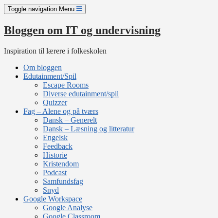
Skip
Toggle navigation
Menu
to
content
Bloggen om IT og undervisning
Inspiration til lærere i folkeskolen
Om bloggen
Edutainment/Spil
Escape Rooms
Diverse edutainment/spil
Quizzer
Fag – Alene og på tværs
Dansk – Generelt
Dansk – Læsning og litteratur
Engelsk
Feedback
Historie
Kristendom
Podcast
Samfundsfag
Snyd
Google Workspace
Google Analyse
Google Classroom