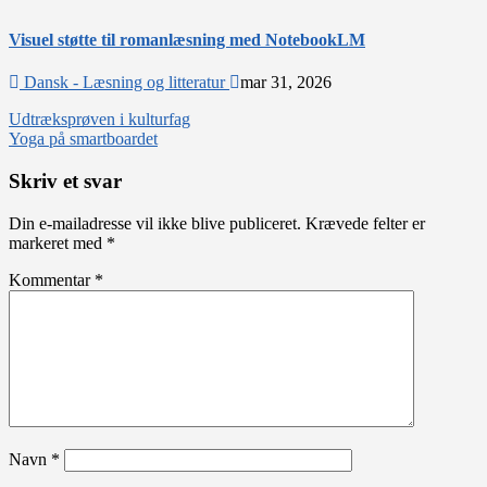
Visuel støtte til romanlæsning med NotebookLM
Dansk - Læsning og litteratur
mar 31, 2026
Indlægsnavigation
Udtræksprøven i kulturfag
Yoga på smartboardet
Skriv et svar
Din e-mailadresse vil ikke blive publiceret.
Krævede felter er
markeret med
*
Kommentar
*
Navn
*