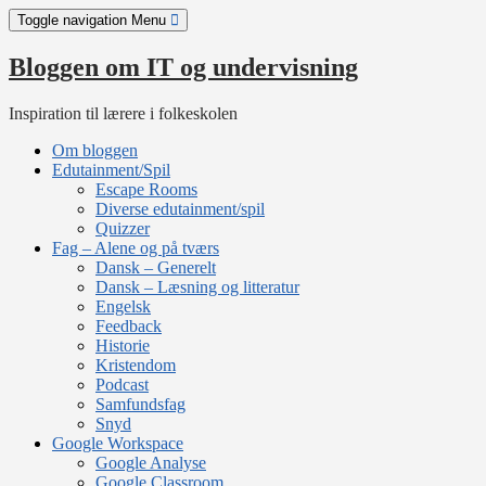
Skip
Toggle navigation
Menu
to
content
Bloggen om IT og undervisning
Inspiration til lærere i folkeskolen
Om bloggen
Edutainment/Spil
Escape Rooms
Diverse edutainment/spil
Quizzer
Fag – Alene og på tværs
Dansk – Generelt
Dansk – Læsning og litteratur
Engelsk
Feedback
Historie
Kristendom
Podcast
Samfundsfag
Snyd
Google Workspace
Google Analyse
Google Classroom