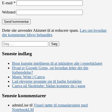
E-mail
*
Websted
Dette site anvender Akismet til at reducere spam.
Læs om hvordan
din kommentar bliver behandlet
.
Søg
efter:
Seneste indlæg
Brug kunstig intelligens til at inkludere alle i engelskfaget
Hvad er Google Gems, og hvordan letter det din
forberedelse?
Magic Write i Canva
Lad eleverne prompte sig til faglig forståelse
Canva på Skoletube: Sådan kommer du i gang
Seneste kommentarer
adminLise
til
Visuel støtte til romanlæsning med
NotebookLM